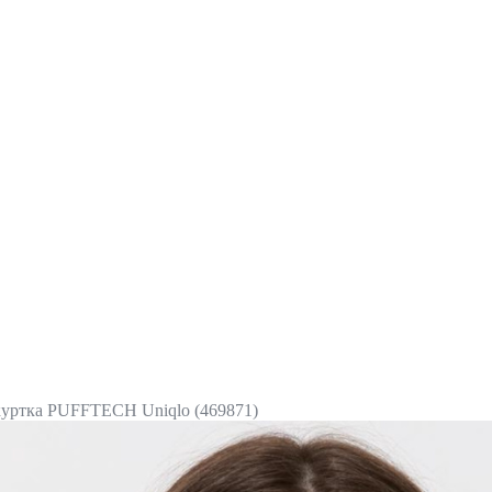
куртка PUFFTECH Uniqlo (469871)