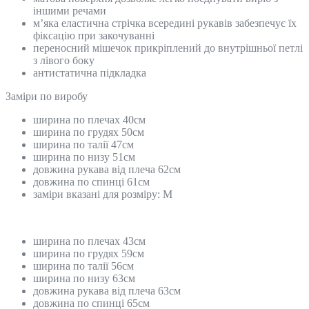
іншими речами
м’яка еластична стрічка всередині рукавів забезпечує їх
фіксацію при закочуванні
переносний мішечок прикріплений до внутрішньої петлі
з лівого боку
антистатична підкладка
Замiри по виробу
ширина по плечах 40см
ширина по грудях 50см
ширина по талії 47см
ширина по низу 51см
довжина рукава від плеча 62см
довжина по спинці 61см
заміри вказані для розміру: М
ширина по плечах 43см
ширина по грудях 59см
ширина по талії 56см
ширина по низу 63см
довжина рукава від плеча 63см
довжина по спинці 65см