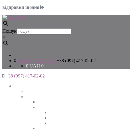
відправки щодня💫
Пошук
×
+38 (097) 417-02-02
+38 (097) 417-02-02
0
UAH
0
+38 (097) 417-02-02
Жінкам
Дивитись все
Верхній одяг
Дивитись все
Куртки
ВЕСНА
ЗИМА
ОСІНЬ
Піджаки та жакети