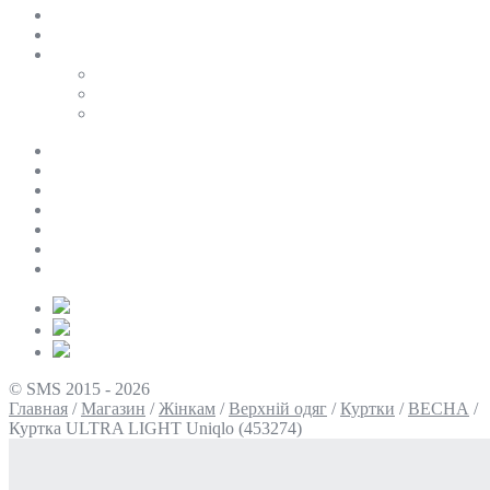
SALE
ПЕРСОНАЛЬНИЙ БАЙЄР
Таблиці розмірів
Uniqlo
COS
Victoria’s Secret
Про нас
Доставка та оплата
Умови повернення
Контакти
Політика конфіденційності
Умови використання
Блог
© SMS 2015 - 2026
Главная
/
Магазин
/
Жінкам
/
Верхній одяг
/
Куртки
/
ВЕСНА
/
Куртка ULTRA LIGHT Uniqlo (453274)