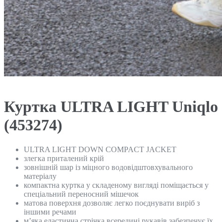
Куртка ULTRA LIGHT Uniqlo
(453274)
ULTRA LIGHT DOWN COMPACT JACKET
злегка приталений крій
зовнішній шар із міцного водовідштовхувального
матеріалу
компактна куртка у складеному вигляді поміщається у
спеціальний переносний мішечок
матова поверхня дозволяє легко поєднувати виріб з
іншими речами
м’яка еластична стрічка всередині рукавів забезпечує їх