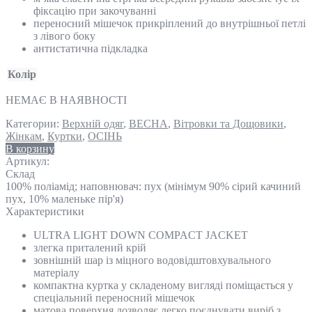
фіксацію при закочуванні
переносний мішечок прикріплений до внутрішньої петлі
з лівого боку
антистатична підкладка
Колір
НЕМАЄ В НАЯВНОСТІ
Категории:
Верхній одяг
,
ВЕСНА
,
Вітровки та Дощовики
,
Жінкам
,
Куртки
,
ОСІНЬ
В корзину
Артикул:
Склад
100% поліамід; наповнювач: пух (мінімум 90% сірий качиний
пух, 10% маленьке пір'я)
Характеристики
ULTRA LIGHT DOWN COMPACT JACKET
злегка приталений крій
зовнішній шар із міцного водовідштовхувального
матеріалу
компактна куртка у складеному вигляді поміщається у
спеціальний переносний мішечок
матова поверхня дозволяє легко поєднувати виріб з