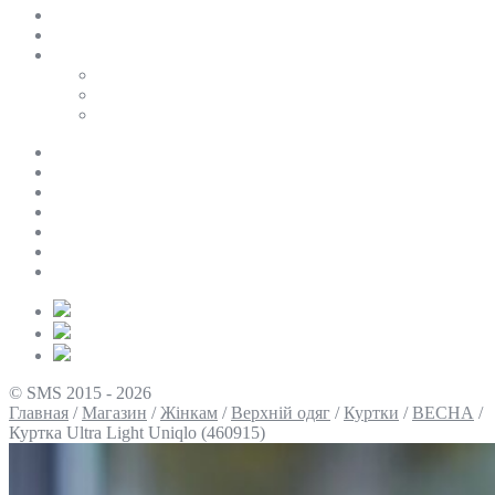
SALE
ПЕРСОНАЛЬНИЙ БАЙЄР
Таблиці розмірів
Uniqlo
COS
Victoria’s Secret
Про нас
Доставка та оплата
Умови повернення
Контакти
Політика конфіденційності
Умови використання
Блог
© SMS 2015 - 2026
Главная
/
Магазин
/
Жінкам
/
Верхній одяг
/
Куртки
/
ВЕСНА
/
Куртка Ultra Light Uniqlo (460915)