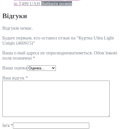
m
3'499
UAH
Вибрати розмір
Відгуки
Відгуків немає.
Будьте первым, кто оставил отзыв на “Куртка Ultra Light
Uniqlo (460915)”
Ваша e-mail адреса не оприлюднюватиметься.
Обов’язкові
поля позначені
*
Ваша оцінка
Ваш відгук
*
Ім'я
*