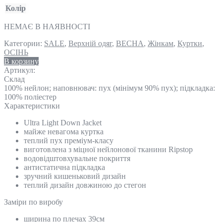
Колір
НЕМАЄ В НАЯВНОСТІ
Категории:
SALE
,
Верхній одяг
,
ВЕСНА
,
Жінкам
,
Куртки
,
ОСІНЬ
В корзину
Артикул:
Склад
100% нейлон; наповнювач: пух (мінімум 90% пух); підкладка:
100% поліестер
Характеристики
Ultra Light Down Jacket
майже невагома куртка
теплий пух преміум-класу
виготовлена з міцної нейлонової тканини Ripstop
водовідштовхувальне покриття
антистатична підкладка
зручний кишеньковий дизайн
теплий дизайн довжиною до стегон
Замiри по виробу
ширина по плечах 39см