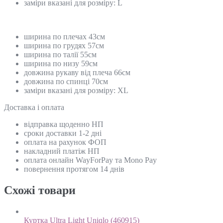
заміри вказані для розміру: L
ширина по плечах 43см
ширина по грудях 57см
ширина по талії 55см
ширина по низу 59см
довжина рукаву від плеча 66см
довжина по спинці 70см
заміри вказані для розміру: XL
Доставка і оплата
відправка щоденно НП
сроки доставки 1-2 дні
оплата на рахунок ФОП
накладний платіж НП
оплата онлайн WayForPay та Mono Pay
повернення протягом 14 днів
Схожi товари
Куртка Ultra Light Uniqlo (460915)