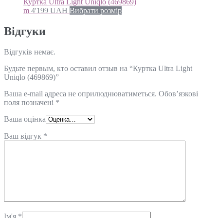
Куртка Ultra Light Uniqlo (469869)
m
4'199
UAH
Вибрати розмір
Відгуки
Відгуків немає.
Будьте первым, кто оставил отзыв на “Куртка Ultra Light
Uniqlo (469869)”
Ваша e-mail адреса не оприлюднюватиметься.
Обов’язкові
поля позначені
*
Ваша оцінка
Ваш відгук
*
Ім'я
*