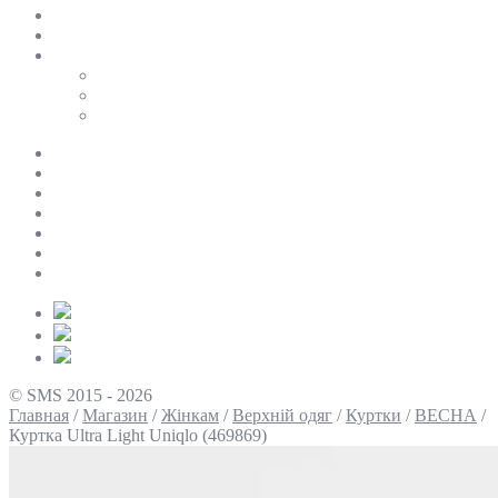
SALE
ПЕРСОНАЛЬНИЙ БАЙЄР
Таблиці розмірів
Uniqlo
COS
Victoria’s Secret
Про нас
Доставка та оплата
Умови повернення
Контакти
Політика конфіденційності
Умови використання
Блог
© SMS 2015 - 2026
Главная
/
Магазин
/
Жінкам
/
Верхній одяг
/
Куртки
/
ВЕСНА
/
Куртка Ultra Light Uniqlo (469869)