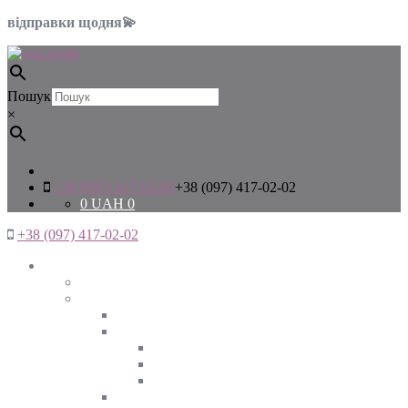
відправки щодня💫
Пошук
×
+38 (097) 417-02-02
+38 (097) 417-02-02
0
UAH
0
+38 (097) 417-02-02
Жінкам
Дивитись все
Верхній одяг
Дивитись все
Куртки
ВЕСНА
ЗИМА
ОСІНЬ
Піджаки та жакети