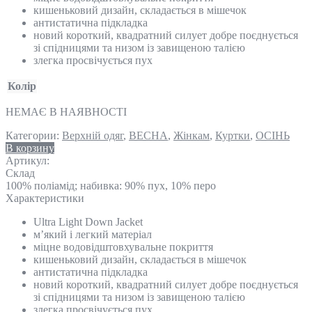
кишеньковий дизайн, складається в мішечок
антистатична підкладка
новий короткий, квадратний силует добре поєднується
зі спідницями та низом із завищеною талією
злегка просвічується пух
Колір
НЕМАЄ В НАЯВНОСТІ
Категории:
Верхній одяг
,
ВЕСНА
,
Жінкам
,
Куртки
,
ОСІНЬ
В корзину
Артикул:
Склад
100% поліамід; набивка: 90% пух, 10% перо
Характеристики
Ultra Light Down Jacket
м’який і легкий матеріал
міцне водовідштовхувальне покриття
кишеньковий дизайн, складається в мішечок
антистатична підкладка
новий короткий, квадратний силует добре поєднується
зі спідницями та низом із завищеною талією
злегка просвічується пух