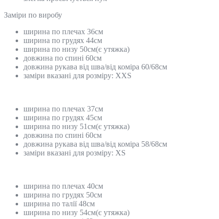
Замiри по виробу
ширина по плечах 36см
ширина по грудях 44см
ширина по низу 50см(є утяжка)
довжина по спині 60см
довжина рукава від шва/від коміра 60/68см
заміри вказані для розміру: ХХS
ширина по плечах 37см
ширина по грудях 45см
ширина по низу 51см(є утяжка)
довжина по спині 60см
довжина рукава від шва/від коміра 58/68см
заміри вказані для розміру: ХS
ширина по плечах 40см
ширина по грудях 50см
ширина по талії 48см
ширина по низу 54см(є утяжка)