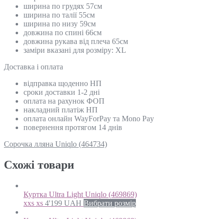
ширина по грудях 57см
ширина по талії 55см
ширина по низу 59см
довжина по спині 66см
довжина рукава від плеча 65см
заміри вказані для розміру: XL
Доставка і оплата
відправка щоденно НП
сроки доставки 1-2 дні
оплата на рахунок ФОП
накладний платіж НП
оплата онлайн WayForPay та Mono Pay
повернення протягом 14 днів
Сорочка лляна Uniqlo (464734)
Схожi товари
Куртка Ultra Light Uniqlo (469869)
xxs xs
4'199
UAH
Вибрати розмір