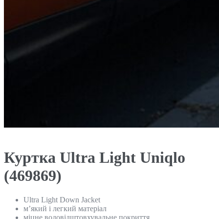
Куртка Ultra Light Uniqlo
(469869)
Ultra Light Down Jacket
м’який і легкий матеріал
міцне водовідштовхувальне покриття