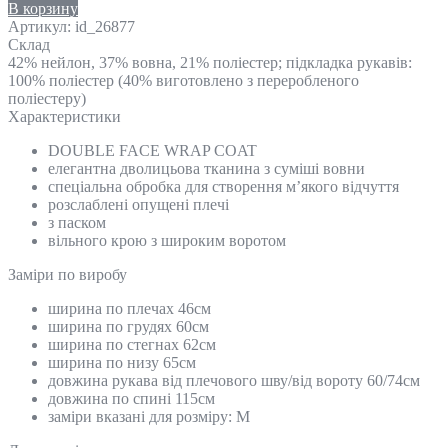
В корзину
Артикул:
id_26877
Склад
42% нейлон, 37% вовна, 21% поліестер; підкладка рукавів:
100% поліестер (40% виготовлено з переробленого
поліестеру)
Характеристики
DOUBLE FACE WRAP COAT
елегантна дволицьова тканина з суміші вовни
спеціальна обробка для створення м’якого відчуття
розслаблені опущені плечі
з паском
вільного крою з широким воротом
Замiри по виробу
ширина по плечах 46см
ширина по грудях 60см
ширина по стегнах 62см
ширина по низу 65см
довжина рукава від плечового шву/від вороту 60/74см
довжина по спині 115см
заміри вказані для розміру: М