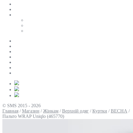
SALE
ПЕРСОНАЛЬНИЙ БАЙЄР
Таблиці розмірів
Uniqlo
COS
Victoria’s Secret
Про нас
Доставка та оплата
Умови повернення
Контакти
Політика конфіденційності
Умови використання
Блог
© SMS 2015 - 2026
Главная
/
Магазин
/
Жінкам
/
Верхній одяг
/
Куртки
/
ВЕСНА
/
Пальто WRAP Uniqlo (465770)