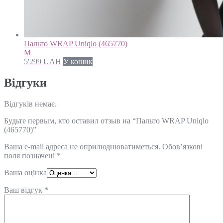
Пальто WRAP Uniqlo (465770)
M
5'299
UAH
У кошик
Відгуки
Відгуків немає.
Будьте первым, кто оставил отзыв на “Пальто WRAP Uniqlo
(465770)”
Ваша e-mail адреса не оприлюднюватиметься.
Обов’язкові
поля позначені
*
Ваша оцінка
Ваш відгук
*