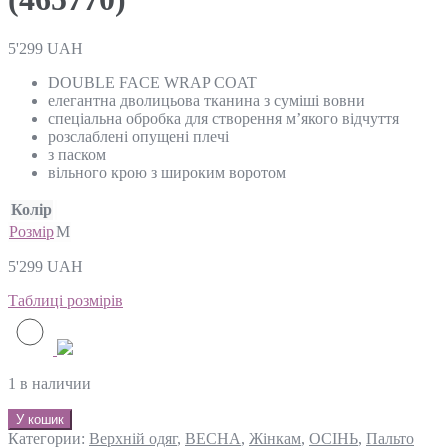
5'299
UAH
DOUBLE FACE WRAP COAT
елегантна дволицьова тканина з суміші вовни
спеціальна обробка для створення м’якого відчуття
розслаблені опущені плечі
з паском
вільного крою з широким воротом
Колір
Розмір
M
5'299
UAH
Таблиці розмірів
1 в наличии
У кошик
Категории:
Верхній одяг
,
ВЕСНА
,
Жінкам
,
ОСІНЬ
,
Пальто