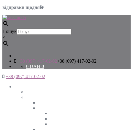
відправки щодня💫
Пошук
×
+38 (097) 417-02-02
+38 (097) 417-02-02
0
UAH
0
+38 (097) 417-02-02
Жінкам
Дивитись все
Верхній одяг
Дивитись все
Куртки
ВЕСНА
ЗИМА
ОСІНЬ
Піджаки та жакети