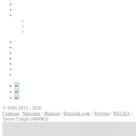
SALE
ПЕРСОНАЛЬНИЙ БАЙЄР
Таблиці розмірів
Uniqlo
COS
Victoria’s Secret
Про нас
Доставка та оплата
Умови повернення
Контакти
Політика конфіденційності
Умови використання
Блог
© SMS 2015 - 2026
Главная
/
Магазин
/
Жінкам
/
Верхній одяг
/
Куртки
/
ВЕСНА
/
Тренч Uniqlo (480063)