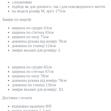
з кишенями
підійде як для ділового, так і для повсякденного життя
на моделі розмір М, зріст 175см
Замiри по виробу
ширина по грудях 63см
ширина по стегнах 65см
ширина по низу 75см
довжина рукава від коміру 78см
довжина по спинці 124см
заміри вказані для розміру: L
ширина по грудях 65см
ширина по стегнах 67см
ширина по низу 78см
довжина рукава від коміру 78см
довжина по спинці 126см
заміри вказані для розміру: ХL
Доставка і оплата
відправка щоденно НП
сроки доставки 1-2 дні