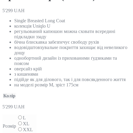
5'299
UAH
Single Breasted Long Coat
колекція Uniqlo U
регульований капюшон можна сховати всередині
підкладки ззаду
бічна блискавка забезпечує свободу рухів
водовідштовхувальне покриття захищає від невеликого
дощу
однобортний дизайн із прихованими ґудзиками та
поясом
оверсайз крій
з кишенями
підійде як для ділового, так і для повсякденного життя
на моделі розмір М, зріст 175см
Колір
5'299
UAH
L
XL
Розмір
XXL