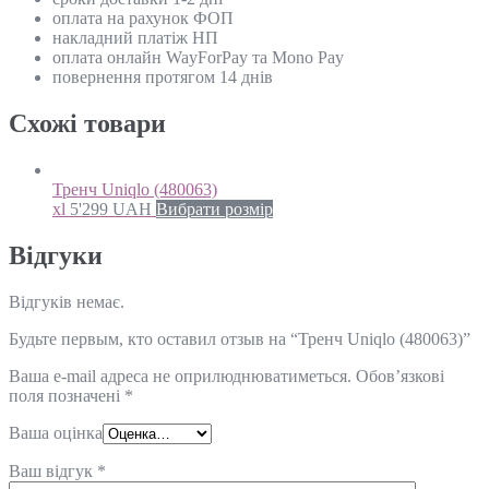
оплата на рахунок ФОП
накладний платіж НП
оплата онлайн WayForPay та Mono Pay
повернення протягом 14 днів
Схожi товари
Тренч Uniqlo (480063)
xl
5'299
UAH
Вибрати розмір
Відгуки
Відгуків немає.
Будьте первым, кто оставил отзыв на “Тренч Uniqlo (480063)”
Ваша e-mail адреса не оприлюднюватиметься.
Обов’язкові
поля позначені
*
Ваша оцінка
Ваш відгук
*