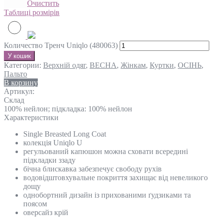
Очистить
Таблиці розмірів
Количество Тренч Uniqlo (480063)
У кошик
Категории:
Верхній одяг
,
ВЕСНА
,
Жінкам
,
Куртки
,
ОСІНЬ
,
Пальто
В корзину
Артикул:
Склад
100% нейлон; підкладка: 100% нейлон
Характеристики
Single Breasted Long Coat
колекція Uniqlo U
регульований капюшон можна сховати всередині
підкладки ззаду
бічна блискавка забезпечує свободу рухів
водовідштовхувальне покриття захищає від невеликого
дощу
однобортний дизайн із прихованими ґудзиками та
поясом
оверсайз крій