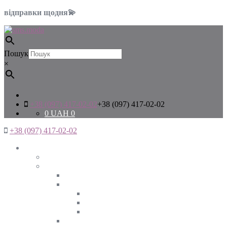
відправки щодня💫
Пошук
×
+38 (097) 417-02-02
+38 (097) 417-02-02
0
UAH
0
+38 (097) 417-02-02
Жінкам
Дивитись все
Верхній одяг
Дивитись все
Куртки
ВЕСНА
ЗИМА
ОСІНЬ
Піджаки та жакети