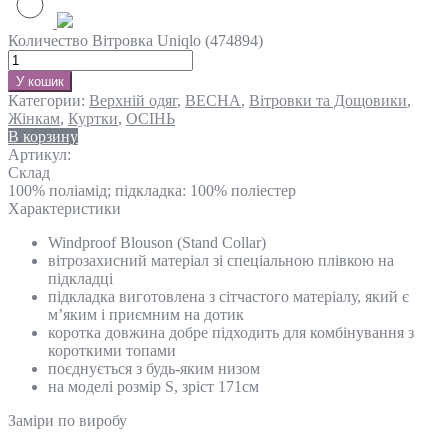
Количество Вітровка Uniqlo (474894)
У кошик
Категории:
Верхній одяг
,
ВЕСНА
,
Вітровки та Дощовики
,
Жінкам
,
Куртки
,
ОСІНЬ
В корзину
Артикул:
Склад
100% поліамід; підкладка: 100% поліестер
Характеристики
Windproof Blouson (Stand Collar)
вітрозахисний матеріал зі спеціальною плівкою на
підкладці
підкладка виготовлена з сітчастого матеріалу, який є
м’яким і приємним на дотик
коротка довжина добре підходить для комбінування з
короткими топами
поєднується з будь-яким низом
на моделі розмір S, зріст 171см
Замiри по виробу