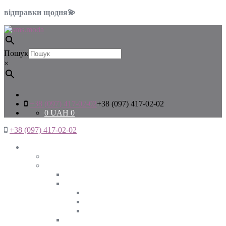
відправки щодня💫
Пошук
×
+38 (097) 417-02-02
+38 (097) 417-02-02
0
UAH
0
+38 (097) 417-02-02
Жінкам
Дивитись все
Верхній одяг
Дивитись все
Куртки
ВЕСНА
ЗИМА
ОСІНЬ
Піджаки та жакети