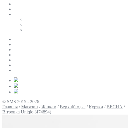
SALE
ПЕРСОНАЛЬНИЙ БАЙЄР
Таблиці розмірів
Uniqlo
COS
Victoria’s Secret
Про нас
Доставка та оплата
Умови повернення
Контакти
Політика конфіденційності
Умови використання
Блог
© SMS 2015 - 2026
Главная
/
Магазин
/
Жінкам
/
Верхній одяг
/
Куртки
/
ВЕСНА
/
Вітровка Uniqlo (474894)