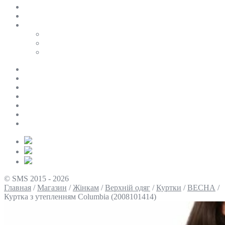
SALE
ПЕРСОНАЛЬНИЙ БАЙЄР
Таблиці розмірів
Uniqlo
COS
Victoria’s Secret
Про нас
Доставка та оплата
Умови повернення
Контакти
Політика конфіденційності
Умови використання
Блог
© SMS 2015 - 2026
Главная
/
Магазин
/
Жінкам
/
Верхній одяг
/
Куртки
/
ВЕСНА
/
Куртка з утепленням Columbia (2008101414)