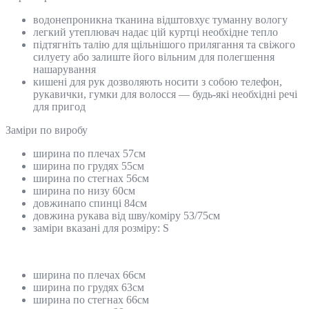
водонепроникна тканина відштовхує туманну вологу
легкий утеплювач надає цій куртці необхідне тепло
підтягніть талію для щільнішого прилягання та свіжого
силуету або залиште його вільним для полегшення
нашарування
кишені для рук дозволяють носити з собою телефон,
рукавички, гумки для волосся — будь-які необхідні речі
для пригод
Замiри по виробу
ширина по плечах 57см
ширина по грудях 55см
ширина по стегнах 56см
ширина по низу 60см
довжинапо спинці 84см
довжина рукава від шву/коміру 53/75см
заміри вказані для розміру: S
ширина по плечах 66см
ширина по грудях 63см
ширина по стегнах 66см