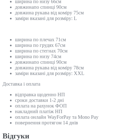
ширина по низу 66см
довжинапо спинці 90см
довжина рукава від коміру 75см
заміри вказані для розміру: L
ширина по плечах 71см
ширина по грудях 67см
ширина по стегнах 70см
ширина по низу 74см
довжинапо спинці 90см
довжина рукава від коміру 78см
заміри вказані для розміру: XXL
Доставка і оплата
відправка щоденно НП
сроки доставки 1-2 дні
оплата на рахунок ФОП
накладний платіж НП
оплата онлайн WayForPay та Mono Pay
повернення протягом 14 днів
Відгуки