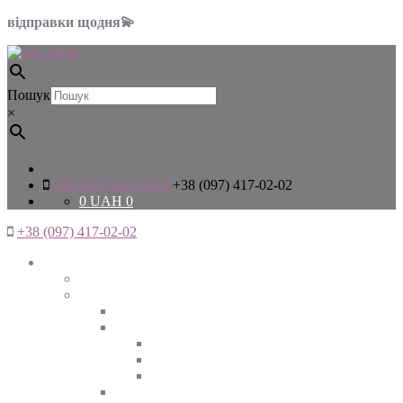
відправки щодня💫
Пошук
×
+38 (097) 417-02-02
+38 (097) 417-02-02
0
UAH
0
+38 (097) 417-02-02
Жінкам
Дивитись все
Верхній одяг
Дивитись все
Куртки
ВЕСНА
ЗИМА
ОСІНЬ
Піджаки та жакети