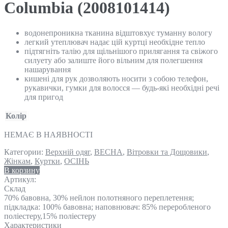
Columbia (2008101414)
водонепроникна тканина відштовхує туманну вологу
легкий утеплювач надає цій куртці необхідне тепло
підтягніть талію для щільнішого прилягання та свіжого
силуету або залиште його вільним для полегшення
нашарування
кишені для рук дозволяють носити з собою телефон,
рукавички, гумки для волосся — будь-які необхідні речі
для пригод
Колір
НЕМАЄ В НАЯВНОСТІ
Категории:
Верхній одяг
,
ВЕСНА
,
Вітровки та Дощовики
,
Жінкам
,
Куртки
,
ОСІНЬ
В корзину
Артикул:
Склад
70% бавовна, 30% нейлон полотняного переплетення;
підкладка: 100% бавовна; наповнювач: 85% переробленого
поліестеру,15% поліестеру
Характеристики