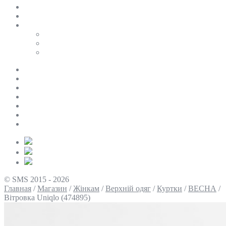
SALE
ПЕРСОНАЛЬНИЙ БАЙЄР
Таблиці розмірів
Uniqlo
COS
Victoria’s Secret
Про нас
Доставка та оплата
Умови повернення
Контакти
Політика конфіденційності
Умови використання
Блог
© SMS 2015 - 2026
Главная
/
Магазин
/
Жінкам
/
Верхній одяг
/
Куртки
/
ВЕСНА
/
Вітровка Uniqlo (474895)