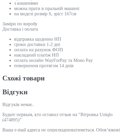
з кишенями
можна прати в пральній машині
на моделі розмір S, зріст 167см
Замiри по виробу
Доставка і оплата
відправка щоденно НП
сроки доставки 1-2 дні
оплата на рахунок ФОП
накладний платіж НП
оплата онлайн WayForPay та Mono Pay
повернення протягом 14 днів
Схожi товари
Відгуки
Відгуків немає.
Будьте первым, кто оставил отзыв на “Вітровка Uniqlo
(474895)”
Ваша e-mail адреса не оприлюднюватиметься.
Обов’язкові