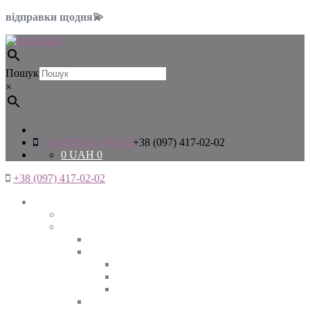
відправки щодня💫
Пошук
×
+38 (097) 417-02-02
+38 (097) 417-02-02
0
UAH
0
+38 (097) 417-02-02
Жінкам
Дивитись все
Верхній одяг
Дивитись все
Куртки
ВЕСНА
ЗИМА
ОСІНЬ
Піджаки та жакети