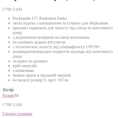
1'799
UAH
Pocketable UV Protection Parka
легка куртка з капюшоном та сумкою для зберігання
ідеально підходить для захисту від сонця та невеликого
дощу
з додатковим козирком на кінці капюшона
на капішон додано регулятор
з технологією захисту від ультрафіолету UPF50+
водовідштовхувальне покриття захищає від невеликого
дощу
складки на рукавах
крій оверсайз
з кишенями
можна прати в пральній машині
на моделі розмір S, зріст 167см
Колір
Розмір
M
1'799
UAH
Таблиці розмірів