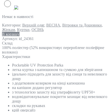
Немає в наявності
Категории:
Верхній одяг
,
ВЕСНА
,
Вітровки та Дощовики
,
Жінкам
,
Куртки
,
ОСІНЬ
В корзину
Артикул:
id_24361
Склад
100% поліестер (52% використовує перероблене поліефірне
волокно)
Характеристики
Pocketable UV Protection Parka
легка куртка з капюшоном та сумкою для зберігання
ідеально підходить для захисту від сонця та невеликого
дощу
з додатковим козирком на кінці капюшона
на капішон додано регулятор
з технологією захисту від ультрафіолету UPF50+
водовідштовхувальне покриття захищає від невеликого
дощу
складки на рукавах
крій оверсайз