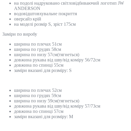
на подолі надруковано світловідбиваючий логотип JW
ANDERSON
водовідштовхувальне покриття
оверсайз крій
на моделі розмір S, зріст 175см
Замiри по виробу
ширина по плечах 51см
ширина по грудях 58см
ширина по низу 57см(тягнеться)
довжина рукава від шву/від коміру 56/72см
довжина по спинці 55см
заміри вказані для розміру: S
ширина по плечах 52см
ширина по грудях 59см
ширина по низу 59см(тягнеться)
довжина рукава від шву/від коміру 57/73см
довжина по спинці 57см
заміри вказані для розміру: M