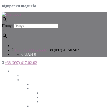
відправки щодня💫
Пошук
×
+38 (097) 417-02-02
+38 (097) 417-02-02
0
UAH
0
+38 (097) 417-02-02
Жінкам
Дивитись все
Верхній одяг
Дивитись все
Куртки
ВЕСНА
ЗИМА
ОСІНЬ
Піджаки та жакети