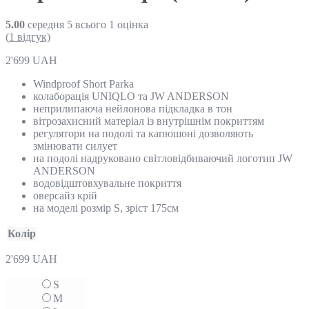
5.00
середня
5
всього
1
оцінка
(
1
відгук)
2'699
UAH
Windproof Short Parka
колаборація UNIQLO та JW ANDERSON
неприлипаюча нейлонова підкладка в тон
вітрозахисний матеріал із внутрішнім покриттям
регулятори на подолі та капюшоні дозволяють
змінювати силует
на подолі надруковано світловідбиваючий логотип JW
ANDERSON
водовідштовхувальне покриття
оверсайз крій
на моделі розмір S, зріст 175см
Колір
2'699
UAH
S
M