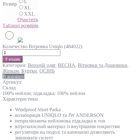
L
Розмір
XL
XXL
Очистить
Таблиці розмірів
Количество Вітровка Uniqlo (484022)
У кошик
Категории:
Верхній одяг
,
ВЕСНА
,
Вітровки та Дощовики
,
Жінкам
,
Куртки
,
ОСІНЬ
В корзину
Артикул:
Склад
100% нейлон; підкладка: 100% нейлон
Характеристики
Windproof Short Parka
колаборація UNIQLO та JW ANDERSON
неприлипаюча нейлонова підкладка в тон
вітрозахисний матеріал із внутрішнім покриттям
регулятори на подолі та капюшоні дозволяють
змінювати силует