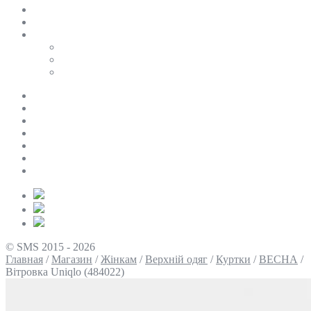
SALE
ПЕРСОНАЛЬНИЙ БАЙЄР
Таблиці розмірів
Uniqlo
COS
Victoria’s Secret
Про нас
Доставка та оплата
Умови повернення
Контакти
Політика конфіденційності
Умови використання
Блог
© SMS 2015 - 2026
Главная
/
Магазин
/
Жінкам
/
Верхній одяг
/
Куртки
/
ВЕСНА
/
Вітровка Uniqlo (484022)