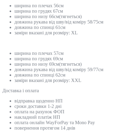
ширина по плечах 56см
ширина по грудях 67см
ширина по низу 66см(тягнеться)
довжина рукава від шву/від коміру 58/75см
довжина по спинці 61см
заміри вказані для розміру: ХL
ширина по плечах 57см
ширина по грудях 69см
ширина по низу 69см(тягнеться)
довжина рукава від шву/від коміру 59/77см
довжина по спинці 62см
заміри вказані для розміру: ХXL
Доставка і оплата
відправка щоденно НП
сроки доставки 1-2 дні
оплата на рахунок ФОП
накладний платіж НП
оплата онлайн WayForPay та Mono Pay
повернення протягом 14 днів