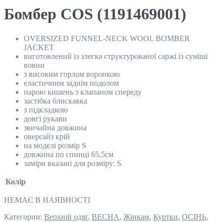
Бомбер COS (1191469001)
OVERSIZED FUNNEL-NECK WOOL BOMBER
JACKET
виготовлений із злегка структурованої саржі із суміші
вовни
з високим горлом воронкою
еластичним заднім подолом
парою кишень з клапаном спереду
застібка блискавка
з підкладкою
довгі рукави
звичайна довжина
оверсайз крій
на моделі розмір S
довжина по спинці 65,5см
заміри вказані для розміру: S
Колір
НЕМАЄ В НАЯВНОСТІ
Категории:
Верхній одяг
,
ВЕСНА
,
Жінкам
,
Куртки
,
ОСІНЬ
,