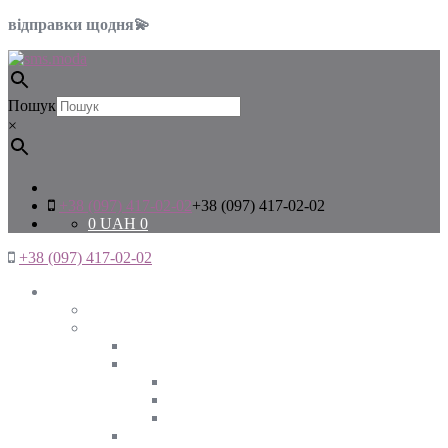
відправки щодня💫
Пошук
×
+38 (097) 417-02-02
+38 (097) 417-02-02
0
UAH
0
+38 (097) 417-02-02
Жінкам
Дивитись все
Верхній одяг
Дивитись все
Куртки
ВЕСНА
ЗИМА
ОСІНЬ
Піджаки та жакети