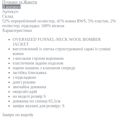
Піджаки та Жакети
В корзину
Артикул:
Склад
52% перероблений поліестер, 41% вовна RWS, 5% еластан, 2%
поліестер; підкладка: 100% віскоза
Характеристики
OVERSIZED FUNNEL-NECK WOOL BOMBER
JACKET
виготовлений із злегка структурованої саржі із суміші
вовни
з високим горлом воронкою
еластичним заднім подолом
парою кишень з клапаном спереду
застібка блискавка
з підкладкою
довгі рукави
звичайна довжина
оверсайз крій
на моделі розмір S
довжина по спинці 65,5см
заміри вказані для розміру: S
Замiри по виробу