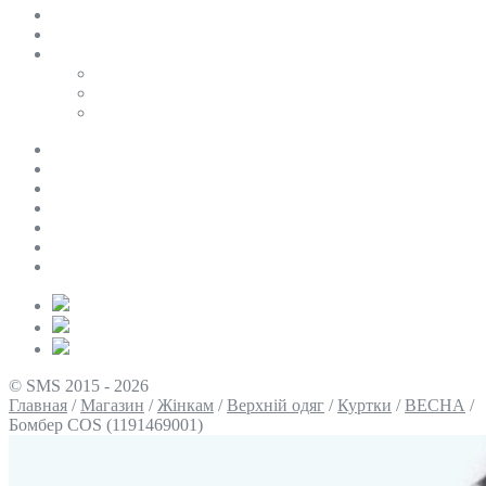
SALE
ПЕРСОНАЛЬНИЙ БАЙЄР
Таблиці розмірів
Uniqlo
COS
Victoria’s Secret
Про нас
Доставка та оплата
Умови повернення
Контакти
Політика конфіденційності
Умови використання
Блог
© SMS 2015 - 2026
Главная
/
Магазин
/
Жінкам
/
Верхній одяг
/
Куртки
/
ВЕСНА
/
Бомбер COS (1191469001)