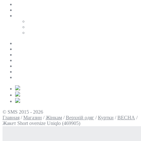
SALE
ПЕРСОНАЛЬНИЙ БАЙЄР
Таблиці розмірів
Uniqlo
COS
Victoria’s Secret
Про нас
Доставка та оплата
Умови повернення
Контакти
Політика конфіденційності
Умови використання
Блог
© SMS 2015 - 2026
Главная
/
Магазин
/
Жінкам
/
Верхній одяг
/
Куртки
/
ВЕСНА
/
Жакет Short oversize Uniqlo (469905)