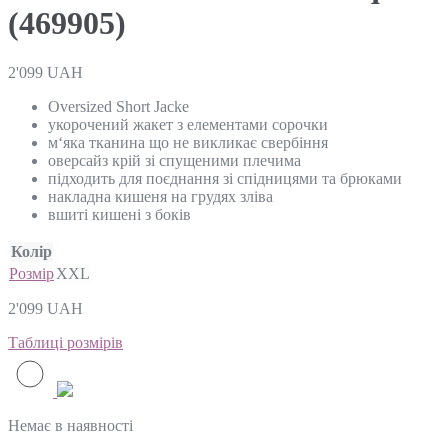
(469905)
2'099
UAH
Oversized Short Jacke
укорочений жакет з елементами сорочки
м‘яка тканина що не викликає свербіння
оверсайз крій зі спущеними плечима
підходить для поєднання зі спідницями та брюками
накладна кишеня на грудях зліва
вшиті кишені з боків
Колір
Розмір
XXL
2'099
UAH
Таблиці розмірів
Немає в наявності