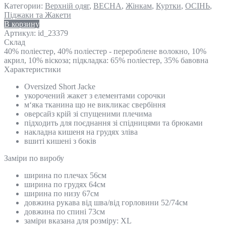
Категории:
Верхній одяг
,
ВЕСНА
,
Жінкам
,
Куртки
,
ОСІНЬ
,
Піджаки та Жакети
В корзину
Артикул:
id_23379
Склад
40% поліестер, 40% поліестер - перероблене волокно, 10%
акрил, 10% віскоза; підкладка: 65% поліестер, 35% бавовна
Характеристики
Oversized Short Jacke
укорочений жакет з елементами сорочки
м‘яка тканина що не викликає свербіння
оверсайз крій зі спущеними плечима
підходить для поєднання зі спідницями та брюками
накладна кишеня на грудях зліва
вшиті кишені з боків
Замiри по виробу
ширина по плечах 56см
ширина по грудях 64см
ширина по низу 67см
довжина рукава від шва/від горловини 52/74см
довжина по спині 73см
заміри вказана для розміру: ХL