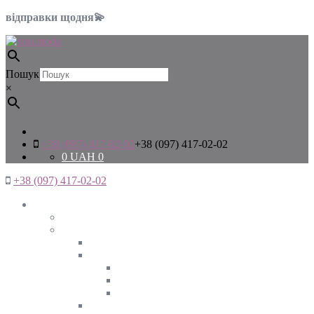
відправки щодня💫
Пошук
×
+38 (097) 417-02-02
+38 (097) 417-02-02
0
UAH
0
+38 (097) 417-02-02
Жінкам
Дивитись все
Верхній одяг
Дивитись все
Куртки
ВЕСНА
ЗИМА
ОСІНЬ
Піджаки та жакети