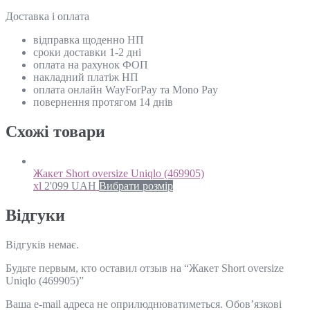
Доставка і оплата
відправка щоденно НП
сроки доставки 1-2 дні
оплата на рахунок ФОП
накладний платіж НП
оплата онлайн WayForPay та Mono Pay
повернення протягом 14 днів
Схожi товари
Жакет Short oversize Uniqlo (469905)
xl
2'099
UAH
Вибрати розмір
Відгуки
Відгуків немає.
Будьте первым, кто оставил отзыв на “Жакет Short oversize
Uniqlo (469905)”
Ваша e-mail адреса не оприлюднюватиметься.
Обов’язкові