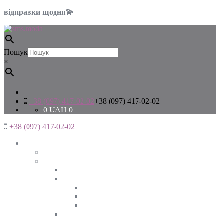
відправки щодня💫
Пошук
×
+38 (097) 417-02-02
+38 (097) 417-02-02
0
UAH
0
+38 (097) 417-02-02
Жінкам
Дивитись все
Верхній одяг
Дивитись все
Куртки
ВЕСНА
ЗИМА
ОСІНЬ
Піджаки та жакети