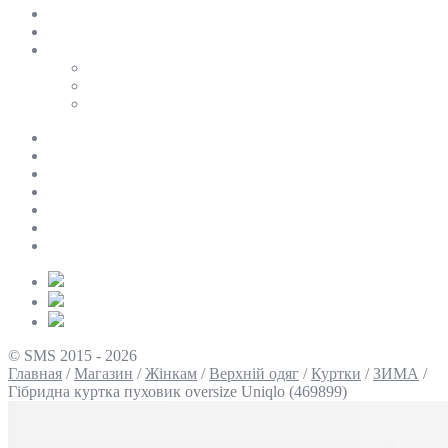
SALE
ПЕРСОНАЛЬНИЙ БАЙЄР
Таблиці розмірів
Uniqlo
COS
Victoria’s Secret
Про нас
Доставка та оплата
Умови повернення
Контакти
Політика конфіденційності
Умови використання
Блог
© SMS 2015 - 2026
Главная
/
Магазин
/
Жінкам
/
Верхній одяг
/
Куртки
/
ЗИМА
/
Гібридна куртка пуховик oversize Uniqlo (469899)