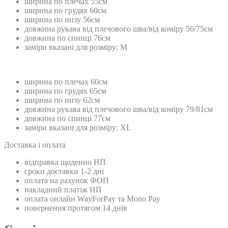
ширина по плечах 55см
ширина по грудях 60см
ширина по низу 56см
довжина рукава від плечового шва/від коміру 56/75см
довжина по спинці 76см
заміри вказані для розміру: М
ширина по плечах 60см
ширина по грудях 65см
ширина по низу 62см
довжина рукава від плечового шва/від коміру 79/81см
довжина по спинці 77см
заміри вказані для розміру: XL
Доставка і оплата
відправка щоденно НП
сроки доставки 1-2 дні
оплата на рахунок ФОП
накладний платіж НП
оплата онлайн WayForPay та Mono Pay
повернення протягом 14 днів