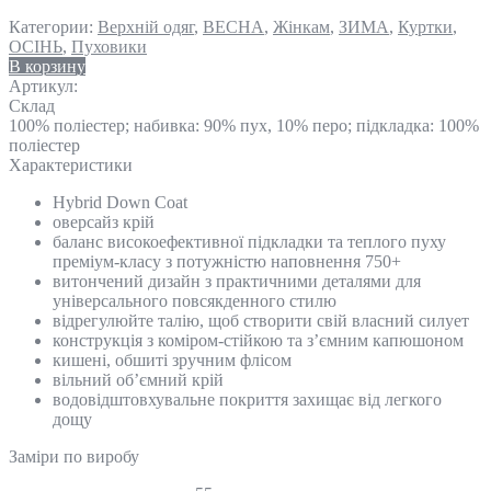
Категории:
Верхній одяг
,
ВЕСНА
,
Жінкам
,
ЗИМА
,
Куртки
,
ОСІНЬ
,
Пуховики
В корзину
Артикул:
Склад
100% поліестер; набивка: 90% пух, 10% перо; підкладка: 100%
поліестер
Характеристики
Hybrid Down Coat
оверсайз крій
баланс високоефективної підкладки та теплого пуху
преміум-класу з потужністю наповнення 750+
витончений дизайн з практичними деталями для
універсального повсякденного стилю
відрегулюйте талію, щоб створити свій власний силует
конструкція з коміром-стійкою та з’ємним капюшоном
кишені, обшиті зручним флісом
вільний об’ємний крій
водовідштовхувальне покриття захищає від легкого
дощу
Замiри по виробу