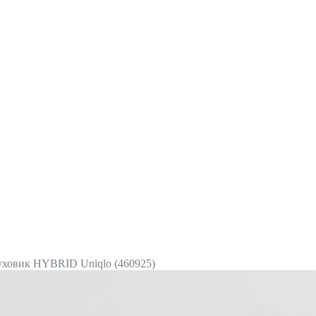
ховик HYBRID Uniqlo (460925)