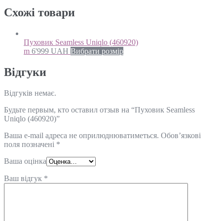
Схожi товари
Пуховик Seamless Uniqlo (460920)
m
6'999
UAH
Вибрати розмір
Відгуки
Відгуків немає.
Будьте первым, кто оставил отзыв на “Пуховик Seamless
Uniqlo (460920)”
Ваша e-mail адреса не оприлюднюватиметься.
Обов’язкові
поля позначені
*
Ваша оцінка
Ваш відгук
*