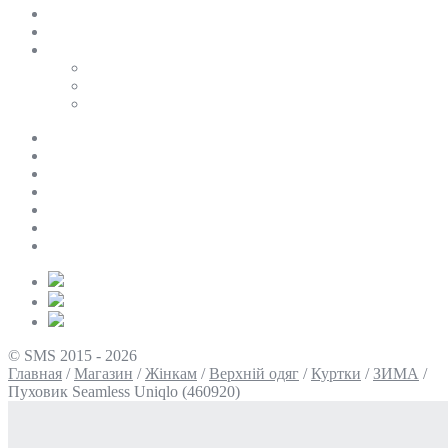
SALE
ПЕРСОНАЛЬНИЙ БАЙЄР
Таблиці розмірів
Uniqlo
COS
Victoria’s Secret
Про нас
Доставка та оплата
Умови повернення
Контакти
Політика конфіденційності
Умови використання
Блог
© SMS 2015 - 2026
Главная
/
Магазин
/
Жінкам
/
Верхній одяг
/
Куртки
/
ЗИМА
/
Пуховик Seamless Uniqlo (460920)