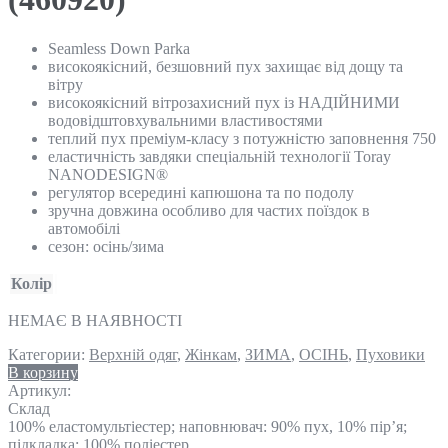
Seamless Down Parka
високоякісний, безшовний пух захищає від дощу та
вітру
високоякісний вітрозахисний пух із НАДІЙНИМИ
водовідштовхувальними властивостями
теплий пух преміум-класу з потужністю заповнення 750
еластичність завдяки спеціальній технології Toray
NANODESIGN®
регулятор всередині капюшона та по подолу
зручна довжина особливо для частих поїздок в
автомобілі
сезон: осінь/зима
Колір
НЕМАЄ В НАЯВНОСТІ
Категории:
Верхній одяг
,
Жінкам
,
ЗИМА
,
ОСІНЬ
,
Пуховики
В корзину
Артикул:
Склад
100% еластомультіестер; наповнювач: 90% пух, 10% пір’я;
підкладка: 100% поліестер