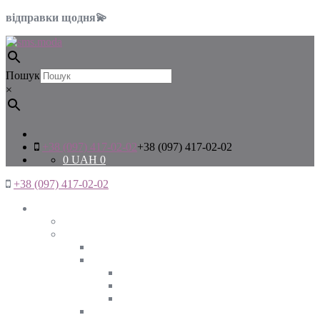
відправки щодня💫
Пошук
×
+38 (097) 417-02-02
+38 (097) 417-02-02
0
UAH
0
+38 (097) 417-02-02
Жінкам
Дивитись все
Верхній одяг
Дивитись все
Куртки
ВЕСНА
ЗИМА
ОСІНЬ
Піджаки та жакети