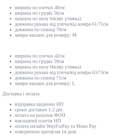
ширина по плечах 40см
ширина по грудях 56см
ширина по низу 64см(є утяжка)
довжина рукава від плеча/від коміра 61/71см
довжина по спинці 70см
заміри вказані для розміру: М
ширина по плечах 42см
ширина по грудях 59см
ширина по низу 66см(є утяжка)
довжина рукава від плеча/від коміра 63/73см
довжина по спинці 71см
заміри вказані для розміру: L
Доставка і оплата
відправка щоденно НП
сроки доставки 1-2 дні
оплата на рахунок ФОП
накладний платіж НП
оплата онлайн WayForPay та Mono Pay
повернення протягом 14 днів