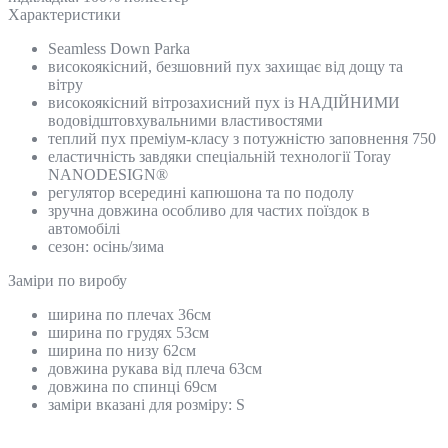
Характеристики
Seamless Down Parka
високоякісний, безшовний пух захищає від дощу та
вітру
високоякісний вітрозахисний пух із НАДІЙНИМИ
водовідштовхувальними властивостями
теплий пух преміум-класу з потужністю заповнення 750
еластичність завдяки спеціальній технології Toray
NANODESIGN®
регулятор всередині капюшона та по подолу
зручна довжина особливо для частих поїздок в
автомобілі
сезон: осінь/зима
Замiри по виробу
ширина по плечах 36см
ширина по грудях 53см
ширина по низу 62см
довжина рукава від плеча 63см
довжина по спинці 69см
заміри вказані для розміру: S