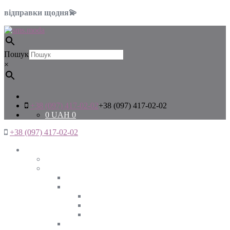
відправки щодня💫
Пошук
×
+38 (097) 417-02-02
+38 (097) 417-02-02
0
UAH
0
+38 (097) 417-02-02
Жінкам
Дивитись все
Верхній одяг
Дивитись все
Куртки
ВЕСНА
ЗИМА
ОСІНЬ
Піджаки та жакети