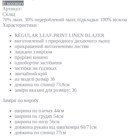
В корзину
Артикул:
Склад
70% льон, 30% перероблений льон; підкладка: 100% віскоза
Характеристики
REGULAR LEAF-PRINT LINEN BLAZER
виготовлений з природного дихаючого льону
прикрашений витонченими листям
лацкани з вирізом
прорізні кишені
однобортне застібання
застібки на ґудзиках
звичайний крій
на моделі розмір 36
довжина по спинці 73,8см
заміри вказані для розміру: 36
Замiри по виробу
ширина по плечах 44см
ширина по грудях 54см
ширина по низу 56см
довжина рукава від шва/коміра 60/71см
довжина по спинці 77см