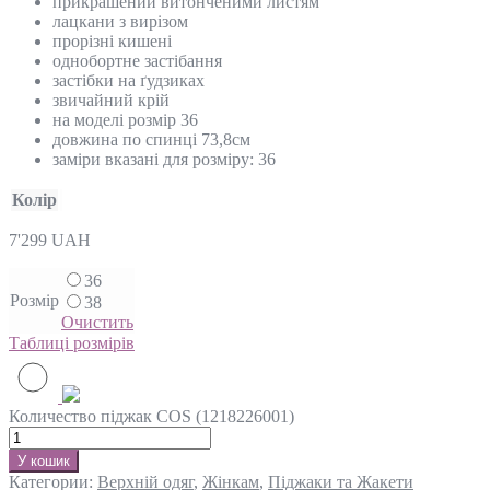
прикрашений витонченими листям
лацкани з вирізом
прорізні кишені
однобортне застібання
застібки на ґудзиках
звичайний крій
на моделі розмір 36
довжина по спинці 73,8см
заміри вказані для розміру: 36
Колір
7'299
UAH
36
Розмір
38
Очистить
Таблиці розмірів
Количество піджак COS (1218226001)
У кошик
Категории:
Верхній одяг
,
Жінкам
,
Піджаки та Жакети