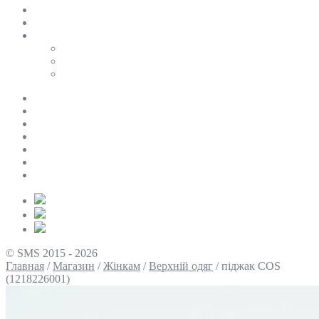
SALE
ПЕРСОНАЛЬНИЙ БАЙЄР
Таблиці розмірів
Uniqlo
COS
Victoria’s Secret
Про нас
Доставка та оплата
Умови повернення
Контакти
Політика конфіденційності
Умови використання
Блог
© SMS 2015 - 2026
Главная
/
Магазин
/
Жінкам
/
Верхній одяг
/
піджак COS
(1218226001)