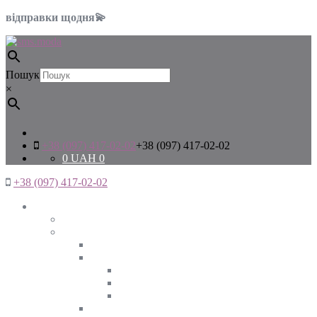
відправки щодня💫
Пошук
×
+38 (097) 417-02-02
+38 (097) 417-02-02
0
UAH
0
+38 (097) 417-02-02
Жінкам
Дивитись все
Верхній одяг
Дивитись все
Куртки
ВЕСНА
ЗИМА
ОСІНЬ
Піджаки та жакети