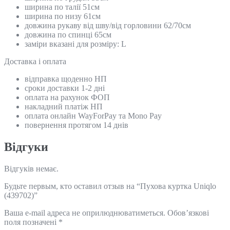
ширина по талії 51см
ширина по низу 61см
довжина рукаву від шву/від горловини 62/70см
довжина по спинці 65см
заміри вказані для розміру: L
Доставка і оплата
відправка щоденно НП
сроки доставки 1-2 дні
оплата на рахунок ФОП
накладний платіж НП
оплата онлайн WayForPay та Mono Pay
повернення протягом 14 днів
Відгуки
Відгуків немає.
Будьте первым, кто оставил отзыв на “Пухова куртка Uniqlo
(439702)”
Ваша e-mail адреса не оприлюднюватиметься.
Обов’язкові
поля позначені
*