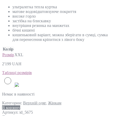
ультралегка тепла куртка
матове водовідштовхуюче покриття
високе горло
застібка на блискавку
внутрішня резинка на манжетах
бічні кишені
кишеньковий варіант, можна зберігати в сумці, сумка
для перенесення кріпитися з лівого боку
Колір
Розмір
XXL
2'199
UAH
Таблиці розмірів
Немає в наявності
Категории:
Верхній одяг
,
Жінкам
В корзину
Артикул:
id_5675