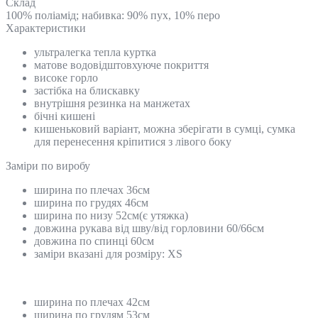
Склад
100% поліамід; набивка: 90% пух, 10% перо
Характеристики
ультралегка тепла куртка
матове водовідштовхуюче покриття
високе горло
застібка на блискавку
внутрішня резинка на манжетах
бічні кишені
кишеньковий варіант, можна зберігати в сумці, сумка
для перенесення кріпитися з лівого боку
Замiри по виробу
ширина по плечах 36см
ширина по грудях 46см
ширина по низу 52см(є утяжка)
довжина рукава від шву/від горловини 60/66см
довжина по спинці 60см
заміри вказані для розміру: ХS
ширина по плечах 42см
ширина по грудям 53см