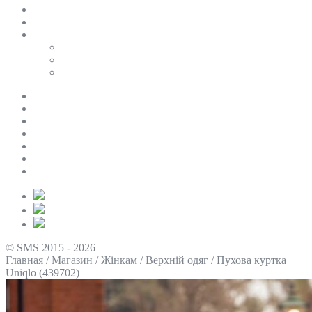
SALE
ПЕРСОНАЛЬНИЙ БАЙЄР
Таблиці розмірів
Uniqlo
COS
Victoria’s Secret
Про нас
Доставка та оплата
Умови повернення
Контакти
Політика конфіденційності
Умови використання
Блог
© SMS 2015 - 2026
Главная
/
Магазин
/
Жінкам
/
Верхній одяг
/
Пухова куртка
Uniqlo (439702)