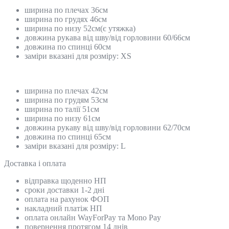
ширина по плечах 36см
ширина по грудях 46см
ширина по низу 52см(є утяжка)
довжина рукава від шву/від горловини 60/66см
довжина по спинці 60см
заміри вказані для розміру: ХS
ширина по плечах 42см
ширина по грудям 53см
ширина по талії 51см
ширина по низу 61см
довжина рукаву від шву/від горловини 62/70см
довжина по спинці 65см
заміри вказані для розміру: L
Доставка і оплата
відправка щоденно НП
сроки доставки 1-2 дні
оплата на рахунок ФОП
накладний платіж НП
оплата онлайн WayForPay та Mono Pay
повернення протягом 14 днів