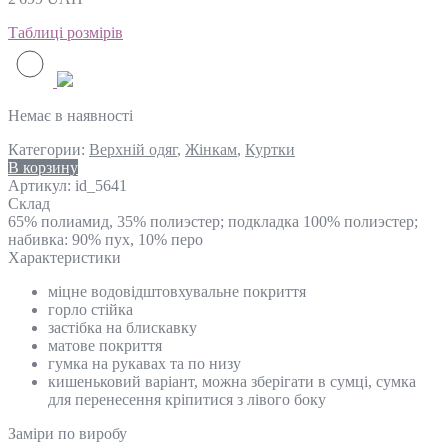
Таблиці розмірів
Немає в наявності
Категории:
Верхній одяг
,
Жінкам
,
Куртки
В корзину
Артикул:
id_5641
Склад
65% полиамид, 35% полиэстер; подкладка 100% полиэстер;
набивка: 90% пух, 10% перо
Характеристики
міцне водовідштовхувальне покриття
горло стійка
застібка на блискавку
матове покриття
гумка на рукавах та по низу
кишеньковий варіант, можна зберігати в сумці, сумка
для перенесення кріпитися з лівого боку
Замiри по виробу