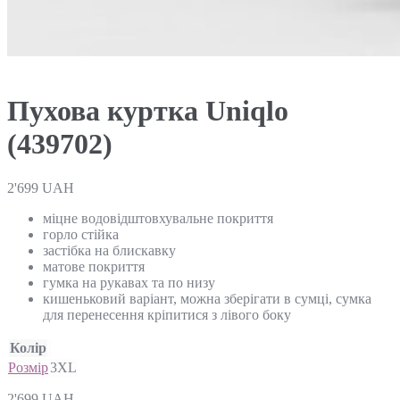
Пухова куртка Uniqlo
(439702)
2'699
UAH
міцне водовідштовхувальне покриття
горло стійка
застібка на блискавку
матове покриття
гумка на рукавах та по низу
кишеньковий варіант, можна зберігати в сумці, сумка
для перенесення кріпитися з лівого боку
Колір
Розмір
3XL
2'699
UAH