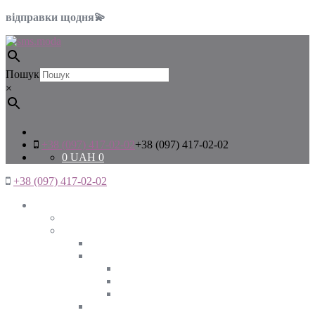
відправки щодня💫
Пошук
×
+38 (097) 417-02-02
+38 (097) 417-02-02
0
UAH
0
+38 (097) 417-02-02
Жінкам
Дивитись все
Верхній одяг
Дивитись все
Куртки
ВЕСНА
ЗИМА
ОСІНЬ
Піджаки та жакети