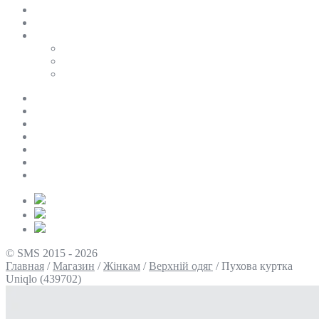
SALE
ПЕРСОНАЛЬНИЙ БАЙЄР
Таблиці розмірів
Uniqlo
COS
Victoria’s Secret
Про нас
Доставка та оплата
Умови повернення
Контакти
Політика конфіденційності
Умови використання
Блог
© SMS 2015 - 2026
Главная
/
Магазин
/
Жінкам
/
Верхній одяг
/
Пухова куртка
Uniqlo (439702)