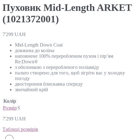
Пуховик Mid-Length ARKET
(1021372001)
7'299
UAH
Mid-Length Down Coat
довжина до коліна
наповнене 100% переробленим пухом і пір’ям
Re:Down®
з оболонкою з переробленого поліаміду
пальто створено для того, щоб зігріти вас у холодну
погоду
двостороння блискавка спереду
звичайний крій
Колір
Розмір
S
7'299
UAH
Таблиці розмірів