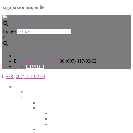
відправки щодня💫
Пошук
×
+38 (097) 417-02-02
+38 (097) 417-02-02
0
UAH
0
+38 (097) 417-02-02
Жінкам
Дивитись все
Верхній одяг
Дивитись все
Куртки
ВЕСНА
ЗИМА
ОСІНЬ
Піджаки та жакети