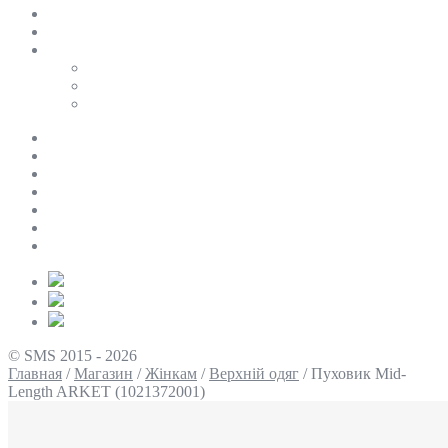
SALE
ПЕРСОНАЛЬНИЙ БАЙЄР
Таблиці розмірів
Uniqlo
COS
Victoria’s Secret
Про нас
Доставка та оплата
Умови повернення
Контакти
Політика конфіденційності
Умови використання
Блог
© SMS 2015 - 2026
Главная
/
Магазин
/
Жінкам
/
Верхній одяг
/
Пуховик Mid-
Length ARKET (1021372001)