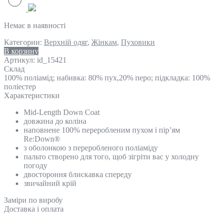
Немає в наявності
Категории:
Верхній одяг
,
Жінкам
,
Пуховики
В корзину
Артикул:
id_15421
Склад
100% поліамід; набивка: 80% пух,20% перо; підкладка: 100%
поліестер
Характеристики
Mid-Length Down Coat
довжина до коліна
наповнене 100% переробленим пухом і пір’ям
Re:Down®
з оболонкою з переробленого поліаміду
пальто створено для того, щоб зігріти вас у холодну
погоду
двостороння блискавка спереду
звичайний крій
Замiри по виробу
Доставка і оплата