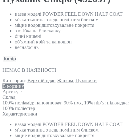
назва моделі POWDER FEEL DOWN HALF COAT
м’яка тканина з ледь помітним блиском
міцне водовідштовхувальне покриття
застібка на блискавку
бічні кишені
об’ямний крій та капюшон
весна/осінь
Колір
НЕМАЄ В НАЯВНОСТІ
Категории:
Верхній одяг
,
Жінкам
,
Пуховики
В корзину
Артикул:
Склад
100% поліамід; наповнювач: 90% пух, 10% пір’я; підкладка:
100% поліестер
Характеристики
назва моделі POWDER FEEL DOWN HALF COAT
м’яка тканина з ледь помітним блиском
міцне водовідштовхувальне покриття