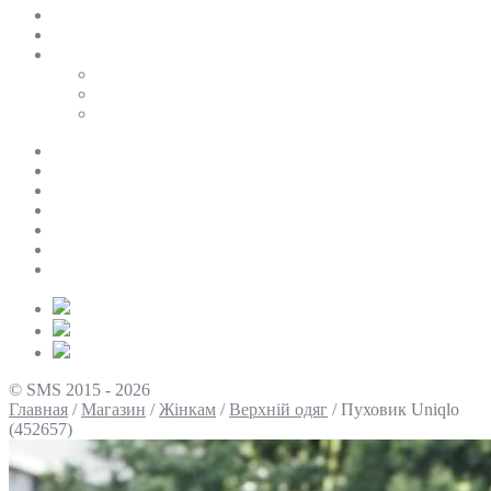
SALE
ПЕРСОНАЛЬНИЙ БАЙЄР
Таблиці розмірів
Uniqlo
COS
Victoria’s Secret
Про нас
Доставка та оплата
Умови повернення
Контакти
Політика конфіденційності
Умови використання
Блог
© SMS 2015 - 2026
Главная
/
Магазин
/
Жінкам
/
Верхній одяг
/
Пуховик Uniqlo
(452657)