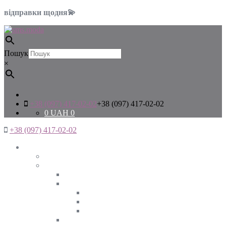
відправки щодня💫
Пошук
×
+38 (097) 417-02-02
+38 (097) 417-02-02
0
UAH
0
+38 (097) 417-02-02
Жінкам
Дивитись все
Верхній одяг
Дивитись все
Куртки
ВЕСНА
ЗИМА
ОСІНЬ
Піджаки та жакети