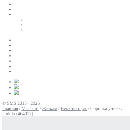
SALE
ПЕРСОНАЛЬНИЙ БАЙЄР
Таблиці розмірів
Uniqlo
COS
Victoria’s Secret
Про нас
Доставка та оплата
Умови повернення
Контакти
Політика конфіденційності
Умови використання
Блог
© SMS 2015 - 2026
Главная
/
Магазин
/
Жінкам
/
Верхній одяг
/
Сорочка унісекс
Uniqlo (464917)