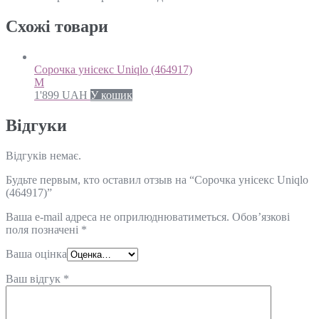
Схожi товари
Сорочка унісекс Uniqlo (464917)
M
1'899
UAH
У кошик
Відгуки
Відгуків немає.
Будьте первым, кто оставил отзыв на “Сорочка унісекс Uniqlo
(464917)”
Ваша e-mail адреса не оприлюднюватиметься.
Обов’язкові
поля позначені
*
Ваша оцінка
Ваш відгук
*