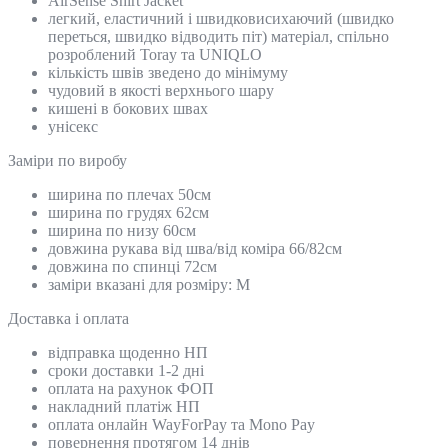
AirSense Shirt Jacket
легкий, еластичний і швидковисихаючий (швидко
переться, швидко відводить піт) матеріал, спільно
розроблений Toray та UNIQLO
кількість швів зведено до мінімуму
чудовий в якості верхнього шару
кишені в бокових швах
унісекс
Замiри по виробу
ширина по плечах 50см
ширина по грудях 62см
ширина по низу 60см
довжина рукава від шва/від коміра 66/82см
довжина по спинці 72см
заміри вказані для розміру: М
Доставка і оплата
відправка щоденно НП
сроки доставки 1-2 дні
оплата на рахунок ФОП
накладний платіж НП
оплата онлайн WayForPay та Mono Pay
повернення протягом 14 днів