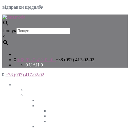
відправки щодня💫
Пошук
×
+38 (097) 417-02-02
+38 (097) 417-02-02
0
UAH
0
+38 (097) 417-02-02
Жінкам
Дивитись все
Верхній одяг
Дивитись все
Куртки
ВЕСНА
ЗИМА
ОСІНЬ
Піджаки та жакети