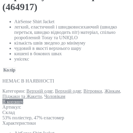
(464917)
AirSense Shirt Jacket
легкий, еластичний і швидковисихаючий (швидко
переться, швидко відводить піт) матеріал, спільно
розроблений Toray та UNIQLO
кількість швів зведено до мінімуму
чудовий в якості верхнього шару
кишені в бокових швах
унісекс
Колір
НЕМАЄ В НАЯВНОСТІ
Категории:
Верхній одяг
,
Верхній одяг
,
Вітровки
,
Жінкам
,
Піджаки та Жакети
,
Чоловікам
В корзину
Артикул:
Склад
53% поліестер, 47% еластомер
Характеристики