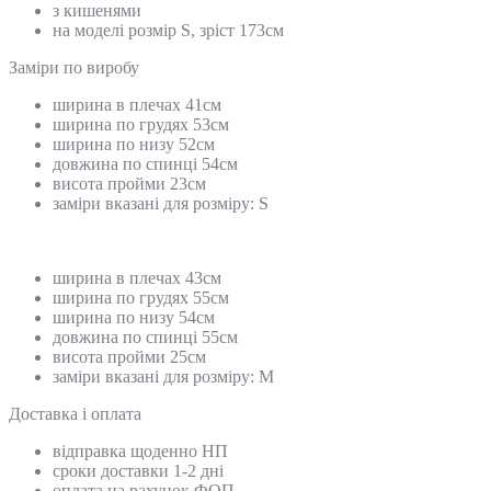
з кишенями
на моделі розмір S, зріст 173см
Замiри по виробу
ширина в плечах 41см
ширина по грудях 53см
ширина по низу 52см
довжина по спинці 54см
висота пройми 23см
заміри вказані для розміру: S
ширина в плечах 43см
ширина по грудях 55см
ширина по низу 54см
довжина по спинці 55см
висота пройми 25см
заміри вказані для розміру: М
Доставка і оплата
відправка щоденно НП
сроки доставки 1-2 дні
оплата на рахунок ФОП