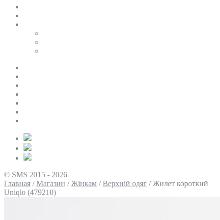
SALE
ПЕРСОНАЛЬНИЙ БАЙЄР
Таблиці розмірів
Uniqlo
COS
Victoria’s Secret
Про нас
Доставка та оплата
Умови повернення
Контакти
Політика конфіденційності
Умови використання
Блог
© SMS 2015 - 2026
Главная
/
Магазин
/
Жінкам
/
Верхній одяг
/
Жилет короткий
Uniqlo (479210)