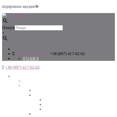
відправки щодня💫
Пошук
×
+38 (097) 417-02-02
+38 (097) 417-02-02
0
UAH
0
+38 (097) 417-02-02
Жінкам
Дивитись все
Верхній одяг
Дивитись все
Куртки
ВЕСНА
ЗИМА
ОСІНЬ
Піджаки та жакети