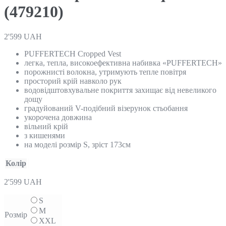
(479210)
2'599
UAH
PUFFERTECH Cropped Vest
легка, тепла, високоефективна набивка «PUFFERTECH»
порожнисті волокна, утримують тепле повітря
просторий крій навколо рук
водовідштовхувальне покриття захищає від невеликого
дощу
градуйований V-подібний візерунок стьобання
укорочена довжина
вільний крій
з кишенями
на моделі розмір S, зріст 173см
Колір
2'599
UAH
S
M
Розмір
XXL