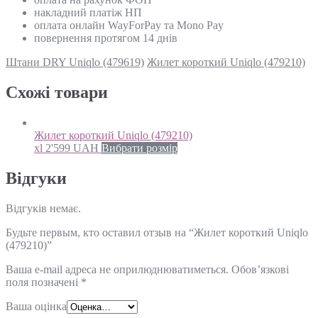
накладний платіж НП
оплата онлайн WayForPay та Mono Pay
повернення протягом 14 днів
Штани DRY Uniqlo (479619)
Жилет короткий Uniqlo (479210)
Схожi товари
Жилет короткий Uniqlo (479210)
xl
2'599
UAH
Вибрати розмір
Відгуки
Відгуків немає.
Будьте первым, кто оставил отзыв на “Жилет короткий Uniqlo
(479210)”
Ваша e-mail адреса не оприлюднюватиметься.
Обов’язкові
поля позначені
*
Ваша оцінка