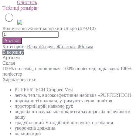
Очистить
Таблиці розмірів
Количество Жилет короткий Uniqlo (479210)
У кошик
Категории:
Верхній одяг
,
Жилетки
,
Жінкам
В корзину
Артикул:
Склад
100% поліамід; наповнювач: 100% поліестер; підкладка: 100%
поліестер
Характеристики
PUFFERTECH Cropped Vest
легка, тепла, високоефективна набивка «PUFFERTECH»
порожнисті волокна, утримують тепле повітря
просторий крій навколо рук
водовідштовхувальне покриття захищає від невеликого
дощу
градуйований V-подібний візерунок стьобання
укорочена довжина
вільний крій