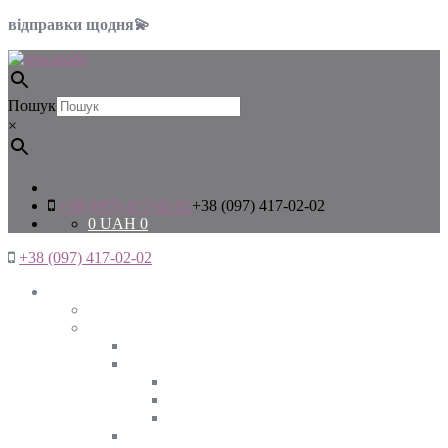
відправки щодня💫
Пошук
×
+38 (097) 417-02-02
+38 (097) 417-02-02
0
UAH
0
+38 (097) 417-02-02
Жінкам
Дивитись все
Верхній одяг
Дивитись все
Куртки
ВЕСНА
ЗИМА
ОСІНЬ
Піджаки та жакети