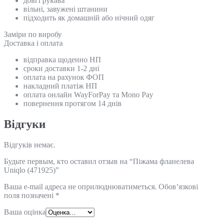
довгі рукава
вільні, завужені штанини
підходить як домашній або нічний одяг
Замiри по виробу
Доставка і оплата
відправка щоденно НП
сроки доставки 1-2 дні
оплата на рахунок ФОП
накладний платіж НП
оплата онлайн WayForPay та Mono Pay
повернення протягом 14 днів
Відгуки
Відгуків немає.
Будьте первым, кто оставил отзыв на “Піжама фланелева
Uniqlo (471925)”
Ваша e-mail адреса не оприлюднюватиметься.
Обов’язкові
поля позначені
*
Ваша оцінка