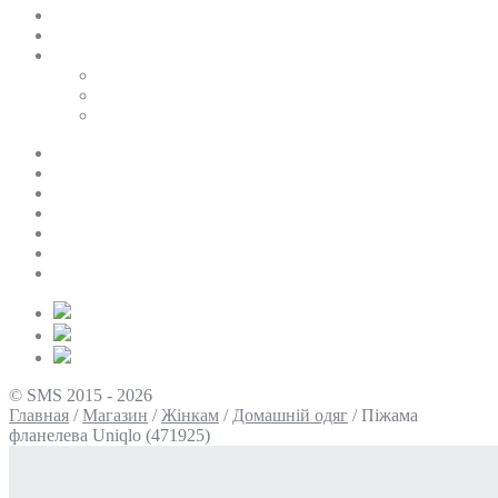
SALE
ПЕРСОНАЛЬНИЙ БАЙЄР
Таблиці розмірів
Uniqlo
COS
Victoria’s Secret
Про нас
Доставка та оплата
Умови повернення
Контакти
Політика конфіденційності
Умови використання
Блог
© SMS 2015 - 2026
Главная
/
Магазин
/
Жінкам
/
Домашній одяг
/
Піжама
фланелева Uniqlo (471925)