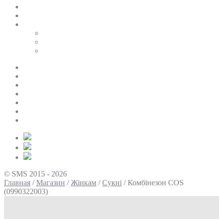
SALE
ПЕРСОНАЛЬНИЙ БАЙЄР
Таблиці розмірів
Uniqlo
COS
Victoria’s Secret
Про нас
Доставка та оплата
Умови повернення
Контакти
Політика конфіденційності
Умови використання
Блог
© SMS 2015 - 2026
Главная
/
Магазин
/
Жінкам
/
Сукні
/
Комбінезон COS
(0990322003)