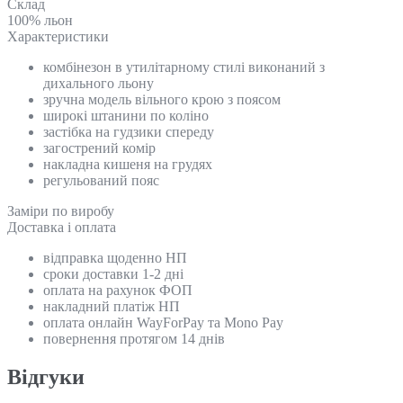
Склад
100% льон
Характеристики
комбінезон в утилітарному стилі виконаний з
дихального льону
зручна модель вільного крою з поясом
широкі штанини по коліно
застібка на гудзики спереду
загострений комір
накладна кишеня на грудях
регульований пояс
Замiри по виробу
Доставка і оплата
відправка щоденно НП
сроки доставки 1-2 дні
оплата на рахунок ФОП
накладний платіж НП
оплата онлайн WayForPay та Mono Pay
повернення протягом 14 днів
Відгуки