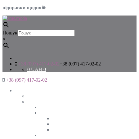
відправки щодня💫
Пошук
×
+38 (097) 417-02-02
+38 (097) 417-02-02
0
UAH
0
+38 (097) 417-02-02
Жінкам
Дивитись все
Верхній одяг
Дивитись все
Куртки
ВЕСНА
ЗИМА
ОСІНЬ
Піджаки та жакети