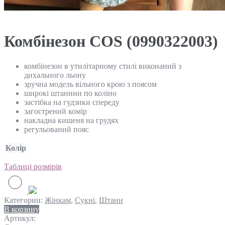
Комбінезон COS (0990322003)
комбінезон в утилітарному стилі виконаний з
дихального льону
зручна модель вільного крою з поясом
широкі штанини по коліно
застібка на гудзики спереду
загострений комір
накладна кишеня на грудях
регульований пояс
Колір
Таблиці розмірів
Категории:
Жінкам
,
Сукні
,
Штани
В корзину
Артикул: