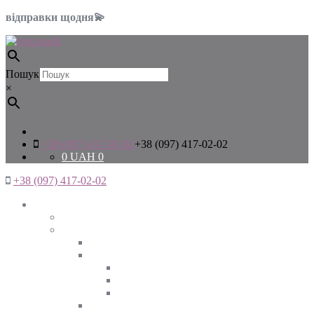
відправки щодня💫
Пошук
×
+38 (097) 417-02-02
+38 (097) 417-02-02
0
UAH
0
+38 (097) 417-02-02
Жінкам
Дивитись все
Верхній одяг
Дивитись все
Куртки
ВЕСНА
ЗИМА
ОСІНЬ
Піджаки та жакети