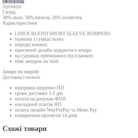
В корзину
Артикул:
Склад
38% льон, 36% віскоза, 26% поліестер
Характеристики
LINEN BLEND SHORT SLEEVE ROMPERS
тканина з суміші льону
передні кишені
приємний дизайн відкритого коміра
на гудзиках прихованих під планкою
пояс шнурок на талії
Замiри по виробу
Доставка і оплата
відправка щоденно НП
сроки доставки 1-2 дні
оплата на рахунок ФОП
накладний платіж НП
оплата онлайн WayForPay та Mono Pay
повернення протягом 14 днів
Схожi товари