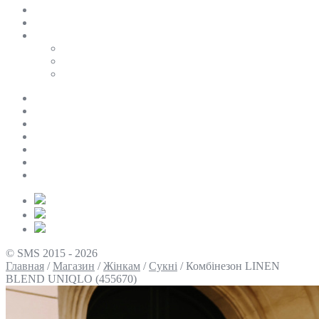
SALE
ПЕРСОНАЛЬНИЙ БАЙЄР
Таблиці розмірів
Uniqlo
COS
Victoria’s Secret
Про нас
Доставка та оплата
Умови повернення
Контакти
Політика конфіденційності
Умови використання
Блог
© SMS 2015 - 2026
Главная
/
Магазин
/
Жінкам
/
Сукні
/
Комбінезон LINEN
BLEND UNIQLO (455670)