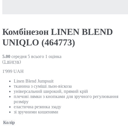
Комбінезон LINEN BLEND
UNIQLO (464773)
5.00
середня
5
всього
1
оцінка
(
1
відгук)
1'999
UAH
Linen Blend Jumpsuit
тканина з суміші льон-віскоза
універсальний широкий, прямий крій
плечові лямки з кнопками для зручного регулювання
розміру
еластична резинка ззаду
зі зручними кишенями
Колір