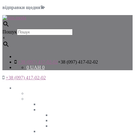
відправки щодня💫
Пошук
×
+38 (097) 417-02-02
+38 (097) 417-02-02
0
UAH
0
+38 (097) 417-02-02
Жінкам
Дивитись все
Верхній одяг
Дивитись все
Куртки
ВЕСНА
ЗИМА
ОСІНЬ
Піджаки та жакети