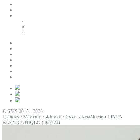
SALE
ПЕРСОНАЛЬНИЙ БАЙЄР
Таблиці розмірів
Uniqlo
COS
Victoria’s Secret
Про нас
Доставка та оплата
Умови повернення
Контакти
Політика конфіденційності
Умови використання
Блог
© SMS 2015 - 2026
Главная
/
Магазин
/
Жінкам
/
Сукні
/
Комбінезон LINEN
BLEND UNIQLO (464773)