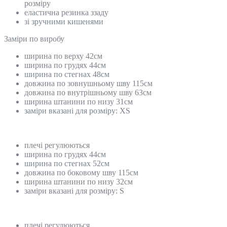
розміру
еластична резинка ззаду
зі зручними кишенями
Замiри по виробу
ширина по верху 42см
ширина по грудях 44см
ширина по стегнах 48см
довжина по зовнушньому шву 115см
довжина по внутрішньому шву 63см
ширина штанини по низу 31см
заміри вказані для розміру: XS
плечі регулюються
ширина по грудях 44см
ширина по стегнах 52см
довжина по боковому шву 115см
ширина штанини по низу 32см
заміри вказані для розміру: S
плечі регулюються