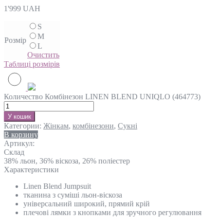
1'999
UAH
S
M
Розмір
L
Очистить
Таблиці розмірів
Количество Комбінезон LINEN BLEND UNIQLO (464773)
У кошик
Категории:
Жінкам
,
комбінезони
,
Сукні
В корзину
Артикул:
Склад
38% льон, 36% віскоза, 26% поліестер
Характеристики
Linen Blend Jumpsuit
тканина з суміші льон-віскоза
універсальний широкий, прямий крій
плечові лямки з кнопками для зручного регулювання