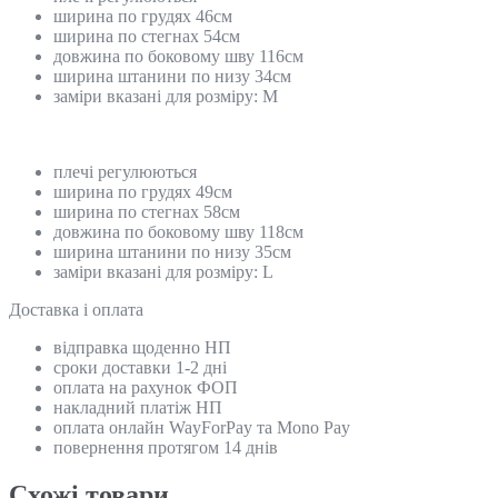
ширина по грудях 46см
ширина по стегнах 54см
довжина по боковому шву 116см
ширина штанини по низу 34см
заміри вказані для розміру: М
плечі регулюються
ширина по грудях 49см
ширина по стегнах 58см
довжина по боковому шву 118см
ширина штанини по низу 35см
заміри вказані для розміру: L
Доставка і оплата
відправка щоденно НП
сроки доставки 1-2 дні
оплата на рахунок ФОП
накладний платіж НП
оплата онлайн WayForPay та Mono Pay
повернення протягом 14 днів
Схожi товари