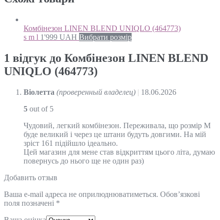
Комбінезон LINEN BLEND UNIQLO (464773)
s m l
1'999
UAH
Вибрати розмір
1 відгук до
Комбінезон LINEN BLEND
UNIQLO (464773)
Віолетта
(проверенный владелец)
|
18.06.2026
5
out of 5
Чудовий, легкий комбінезон. Переживала, що розмір М
буде великий і через це штани будуть довгими. На мій
зріст 161 підійшло ідеально.
Цей магазин для мене став відкриттям цього літа, думаю
повернусь до нього ще не один раз)
Добавить отзыв
Ваша e-mail адреса не оприлюднюватиметься.
Обов’язкові
поля позначені
*
Ваша оцінка