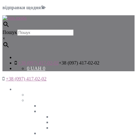
відправки щодня💫
Пошук
×
+38 (097) 417-02-02
+38 (097) 417-02-02
0
UAH
0
+38 (097) 417-02-02
Жінкам
Дивитись все
Верхній одяг
Дивитись все
Куртки
ВЕСНА
ЗИМА
ОСІНЬ
Піджаки та жакети