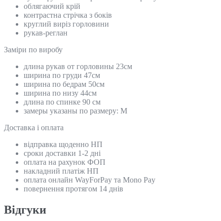
облягаючий крій
контрастна стрічка з боків
круглий виріз горловини
рукав-реглан
Замiри по виробу
длина рукав от горловины 23см
ширина по груди 47см
ширина по бедрам 50см
ширина по низу 44см
длина по спинке 90 см
замеры указаны по размеру: М
Доставка і оплата
відправка щоденно НП
сроки доставки 1-2 дні
оплата на рахунок ФОП
накладний платіж НП
оплата онлайн WayForPay та Mono Pay
повернення протягом 14 днів
Відгуки