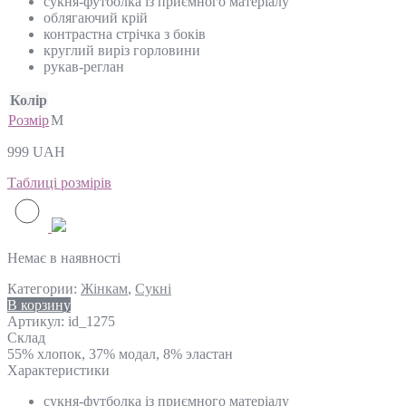
сукня-футболка із приємного матеріалу
облягаючий крій
контрастна стрічка з боків
круглий виріз горловини
рукав-реглан
Колір
Розмір
M
999
UAH
Таблиці розмірів
Немає в наявності
Категории:
Жінкам
,
Сукні
В корзину
Артикул:
id_1275
Склад
55% хлопок, 37% модал, 8% эластан
Характеристики
сукня-футболка із приємного матеріалу