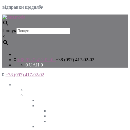
відправки щодня💫
Пошук
×
+38 (097) 417-02-02
+38 (097) 417-02-02
0
UAH
0
+38 (097) 417-02-02
Жінкам
Дивитись все
Верхній одяг
Дивитись все
Куртки
ВЕСНА
ЗИМА
ОСІНЬ
Піджаки та жакети