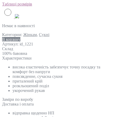
Таблиці розмірів
Немає в наявності
Категории:
Жінкам
,
Сукні
В корзину
Артикул:
id_1221
Склад
100% бавовна
Характеристики
висока еластичність забезпечує точну посадку та
комфорт без напруги
повсякденне, сучасна сукня
приталений крій
розкльошений поділ
укорочений рукав
Замiри по виробу
Доставка і оплата
відправка щоденно НП