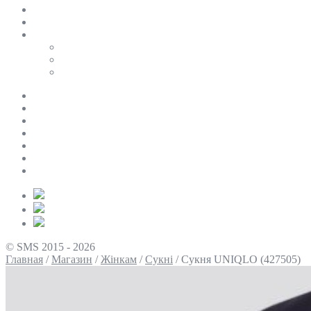
SALE
ПЕРСОНАЛЬНИЙ БАЙЄР
Таблиці розмірів
Uniqlo
COS
Victoria’s Secret
Про нас
Доставка та оплата
Умови повернення
Контакти
Політика конфіденційності
Умови використання
Блог
© SMS 2015 - 2026
Главная
/
Магазин
/
Жінкам
/
Сукні
/
Сукня UNIQLO (427505)