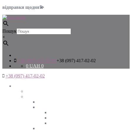
відправки щодня💫
Пошук
×
+38 (097) 417-02-02
+38 (097) 417-02-02
0
UAH
0
+38 (097) 417-02-02
Жінкам
Дивитись все
Верхній одяг
Дивитись все
Куртки
ВЕСНА
ЗИМА
ОСІНЬ
Піджаки та жакети