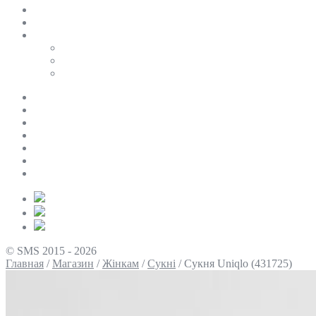
SALE
ПЕРСОНАЛЬНИЙ БАЙЄР
Таблиці розмірів
Uniqlo
COS
Victoria’s Secret
Про нас
Доставка та оплата
Умови повернення
Контакти
Політика конфіденційності
Умови використання
Блог
© SMS 2015 - 2026
Главная
/
Магазин
/
Жінкам
/
Сукні
/
Сукня Uniqlo (431725)