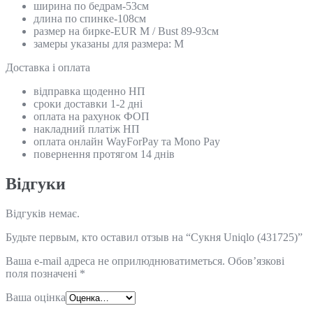
ширина по бедрам-53см
длина по спинке-108см
размер на бирке-EUR М / Bust 89-93см
замеры указаны для размера: М
Доставка і оплата
відправка щоденно НП
сроки доставки 1-2 дні
оплата на рахунок ФОП
накладний платіж НП
оплата онлайн WayForPay та Mono Pay
повернення протягом 14 днів
Відгуки
Відгуків немає.
Будьте первым, кто оставил отзыв на “Сукня Uniqlo (431725)”
Ваша e-mail адреса не оприлюднюватиметься.
Обов’язкові
поля позначені
*
Ваша оцінка