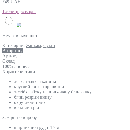
749
UAH
Таблиці розмірів
Немає в наявності
Категории:
Жінкам
,
Сукні
В корзину
Артикул:
Склад
100% лиоцелл
Характеристики
легка гладка тканина
круглий виріз горловини
застібка збоку на приховану блискавку
бічні розрізи внизу
округлений низ
вільний крій
Замiри по виробу
ширина по груди-47см