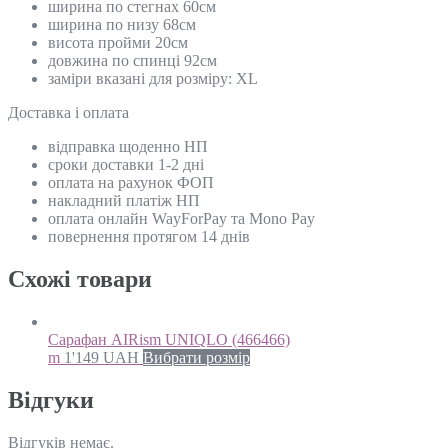
ширина по стегнах 60см
ширина по низу 68см
висота пройми 20см
довжина по спинці 92см
заміри вказані для розміру: XL
Доставка і оплата
відправка щоденно НП
сроки доставки 1-2 дні
оплата на рахунок ФОП
накладний платіж НП
оплата онлайн WayForPay та Mono Pay
повернення протягом 14 днів
Схожi товари
Сарафан AIRism UNIQLO (466466)
m
1'149
UAH
Вибрати розмір
Відгуки
Відгуків немає.