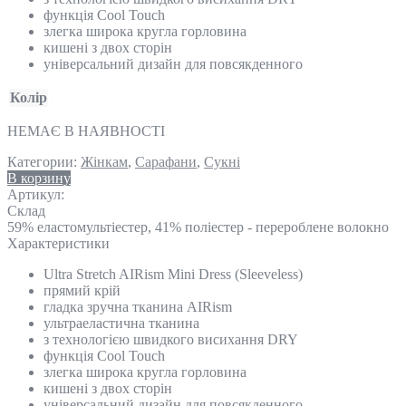
функція Cool Touch
злегка широка кругла горловина
кишені з двох сторін
універсальний дизайн для повсякденного
Колір
НЕМАЄ В НАЯВНОСТІ
Категории:
Жінкам
,
Сарафани
,
Сукні
В корзину
Артикул:
Склад
59% еластомультіестер, 41% поліестер - перероблене волокно
Характеристики
Ultra Stretch AIRism Mini Dress (Sleeveless)
прямий крій
гладка зручна тканина AIRism
ультраеластична тканина
з технологією швидкого висихання DRY
функція Cool Touch
злегка широка кругла горловина
кишені з двох сторін
універсальний дизайн для повсякденного