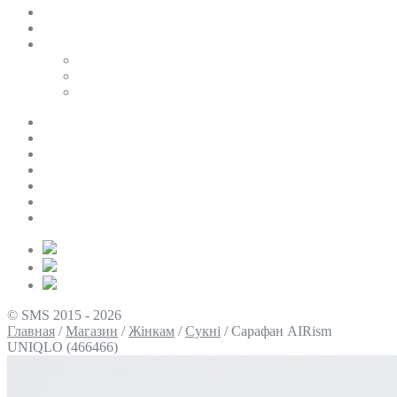
SALE
ПЕРСОНАЛЬНИЙ БАЙЄР
Таблиці розмірів
Uniqlo
COS
Victoria’s Secret
Про нас
Доставка та оплата
Умови повернення
Контакти
Політика конфіденційності
Умови використання
Блог
© SMS 2015 - 2026
Главная
/
Магазин
/
Жінкам
/
Сукні
/
Сарафан AIRism
UNIQLO (466466)