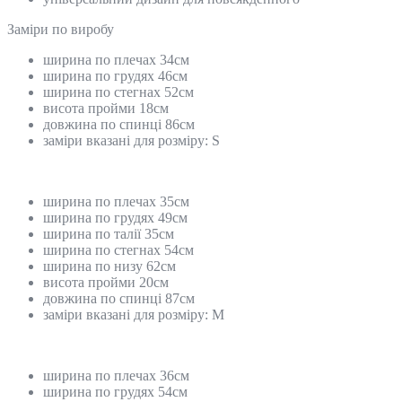
Замiри по виробу
ширина по плечах 34см
ширина по грудях 46см
ширина по стегнах 52см
висота пройми 18см
довжина по спинці 86см
заміри вказані для розміру: S
ширина по плечах 35см
ширина по грудях 49см
ширина по талії 35см
ширина по стегнах 54см
ширина по низу 62см
висота пройми 20см
довжина по спинці 87см
заміри вказані для розміру: М
ширина по плечах 36см
ширина по грудях 54см