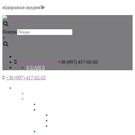
відправки щодня💫
Пошук
×
+38 (097) 417-02-02
+38 (097) 417-02-02
0
UAH
0
+38 (097) 417-02-02
Жінкам
Дивитись все
Верхній одяг
Дивитись все
Куртки
ВЕСНА
ЗИМА
ОСІНЬ
Піджаки та жакети