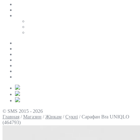
SALE
ПЕРСОНАЛЬНИЙ БАЙЄР
Таблиці розмірів
Uniqlo
COS
Victoria’s Secret
Про нас
Доставка та оплата
Умови повернення
Контакти
Політика конфіденційності
Умови використання
Блог
© SMS 2015 - 2026
Главная
/
Магазин
/
Жінкам
/
Сукні
/
Сарафан Bra UNIQLO
(464793)