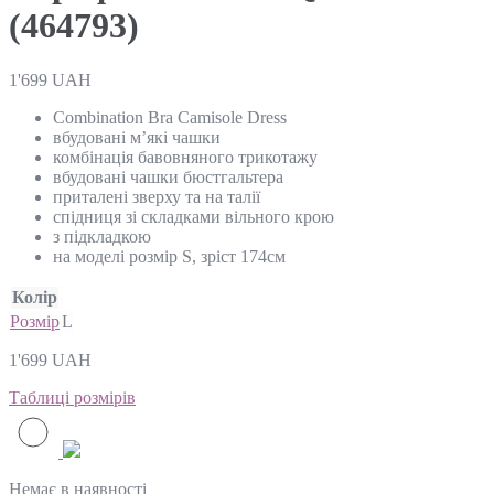
(464793)
1'699
UAH
Combination Bra Camisole Dress
вбудовані м’які чашки
комбінація бавовняного трикотажу
вбудовані чашки бюстгальтера
приталені зверху та на талії
спідниця зі складками вільного крою
з підкладкою
на моделі розмір S, зріст 174см
Колір
Розмір
L
1'699
UAH
Таблиці розмірів
Немає в наявності