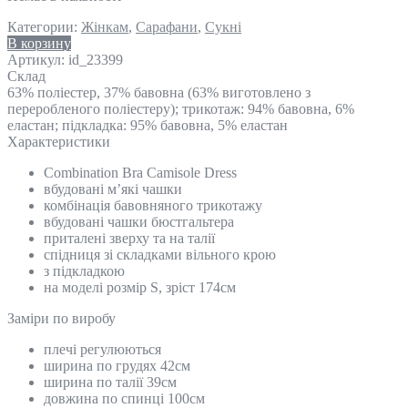
Категории:
Жінкам
,
Сарафани
,
Сукні
В корзину
Артикул:
id_23399
Склад
63% поліестер, 37% бавовна (63% виготовлено з
переробленого поліестеру); трикотаж: 94% бавовна, 6%
еластан; підкладка: 95% бавовна, 5% еластан
Характеристики
Combination Bra Camisole Dress
вбудовані м’які чашки
комбінація бавовняного трикотажу
вбудовані чашки бюстгальтера
приталені зверху та на талії
спідниця зі складками вільного крою
з підкладкою
на моделі розмір S, зріст 174см
Замiри по виробу
плечі регулюються
ширина по грудях 42см
ширина по талії 39см
довжина по спинці 100см