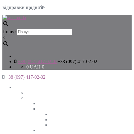
відправки щодня💫
Пошук
×
+38 (097) 417-02-02
+38 (097) 417-02-02
0
UAH
0
+38 (097) 417-02-02
Жінкам
Дивитись все
Верхній одяг
Дивитись все
Куртки
ВЕСНА
ЗИМА
ОСІНЬ
Піджаки та жакети