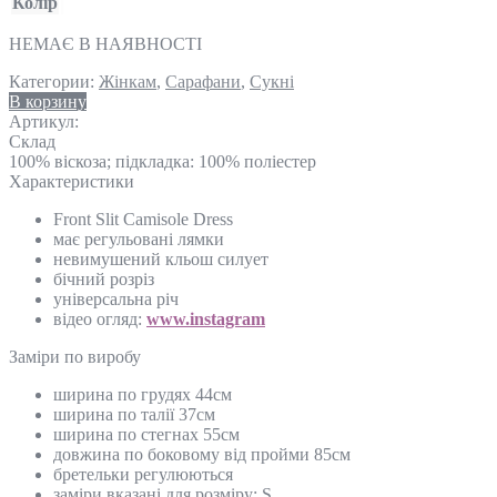
Колір
НЕМАЄ В НАЯВНОСТІ
Категории:
Жінкам
,
Сарафани
,
Сукні
В корзину
Артикул:
Склад
100% віскоза; підкладка: 100% поліестер
Характеристики
Front Slit Camisole Dress
має регульовані лямки
невимушений кльош силует
бічний розріз
універсальна річ
відео огляд:
www.instagram
Замiри по виробу
ширина по грудях 44см
ширина по талії 37см
ширина по стегнах 55см
довжина по боковому від пройми 85см
бретельки регулюються
заміри вказані для розміру: S