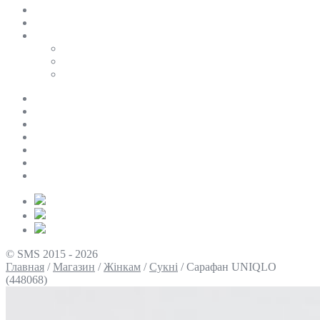
SALE
ПЕРСОНАЛЬНИЙ БАЙЄР
Таблиці розмірів
Uniqlo
COS
Victoria’s Secret
Про нас
Доставка та оплата
Умови повернення
Контакти
Політика конфіденційності
Умови використання
Блог
© SMS 2015 - 2026
Главная
/
Магазин
/
Жінкам
/
Сукні
/
Сарафан UNIQLO
(448068)