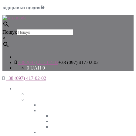
відправки щодня💫
Пошук
×
+38 (097) 417-02-02
+38 (097) 417-02-02
0
UAH
0
+38 (097) 417-02-02
Жінкам
Дивитись все
Верхній одяг
Дивитись все
Куртки
ВЕСНА
ЗИМА
ОСІНЬ
Піджаки та жакети