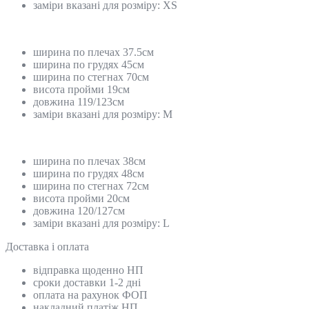
заміри вказані для розміру: ХS
ширина по плечах 37.5см
ширина по грудях 45см
ширина по стегнах 70см
висота пройми 19см
довжина 119/123см
заміри вказані для розміру: М
ширина по плечах 38см
ширина по грудях 48см
ширина по стегнах 72см
висота пройми 20см
довжина 120/127см
заміри вказані для розміру: L
Доставка і оплата
відправка щоденно НП
сроки доставки 1-2 дні
оплата на рахунок ФОП
накладний платіж НП