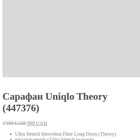
Сарафан Uniqlo Theory
(447376)
1'399
UAH
999
UAH
Ultra Stretch Sleeveless Flare Long Dress (Theory)
виготовлений з Ultra Stretch тканини