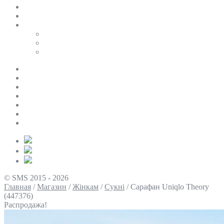
SALE
ПЕРСОНАЛЬНИЙ БАЙЄР
Таблиці розмірів
Uniqlo
COS
Victoria’s Secret
Про нас
Доставка та оплата
Умови повернення
Контакти
Політика конфіденційності
Умови використання
Блог
© SMS 2015 - 2026
Главная
/
Магазин
/
Жінкам
/
Сукні
/
Сарафан Uniqlo Theory
(447376)
Распродажа!