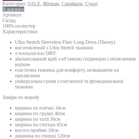
Категории:
SALE
,
Жінкам
,
Сарафани
,
Сукні
В корзину
Артикул:
Склад
100% поліестер
Характеристики
Ultra Stretch Sleeveless Flare Long Dress (Theory)
виготовлений з Ultra Stretch тканини
з технологією DRY
збалансований крій з об’ємною спідницею і облягаючим
верхом
еластична тканина для комфорту, незважаючи на
прилягання
універсальна сукня з елегантної та функціональної
тканини
Замiри по виробу
ширина по плечах 34см
ширина по грудях 40см
ширина по талії 36см
ширина по стегнах 65см
висота пройми 18см
довжина по спинці 120см