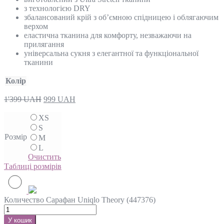
з технологією DRY
збалансований крій з об’ємною спідницею і облягаючим
верхом
еластична тканина для комфорту, незважаючи на
прилягання
універсальна сукня з елегантної та функціональної
тканини
Колір
1'399
UAH
999
UAH
XS
S
Розмір
M
L
Очистить
Таблиці розмірів
Количество Сарафан Uniqlo Theory (447376)
У кошик