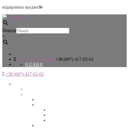
відправки щодня💫
Пошук
×
+38 (097) 417-02-02
+38 (097) 417-02-02
0
UAH
0
+38 (097) 417-02-02
Жінкам
Дивитись все
Верхній одяг
Дивитись все
Куртки
ВЕСНА
ЗИМА
ОСІНЬ
Піджаки та жакети