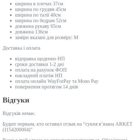
ширина в плечах 37см
ширина по грудям 45см
ширина по талії 40см
ширина по бедрам 52см
довжина рукаву 65см
довжина 136см
заміри вказані для розміру: М
Доставка і оплата
відправка щоденно НП
сроки доставки 1-2 дні
оплата на рахунок ФОП
накладний платіж НП
оплата онлайн WayForPay та Mono Pay
повернення протягом 14 днів
Відгуки
Відгуків немає.
Будьте первым, кто оставил отзыв на “сукня в’язана ARKET
(1154200004)”