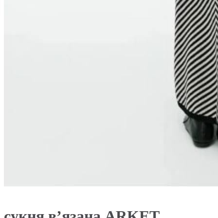
сукня в’язана ARKET