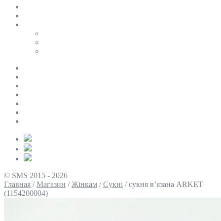
SALE
ПЕРСОНАЛЬНИЙ БАЙЄР
Таблиці розмірів
Uniqlo
COS
Victoria’s Secret
Про нас
Доставка та оплата
Умови повернення
Контакти
Політика конфіденційності
Умови використання
Блог
© SMS 2015 - 2026
Главная
/
Магазин
/
Жінкам
/
Сукні
/
сукня в’язана ARKET
(1154200004)