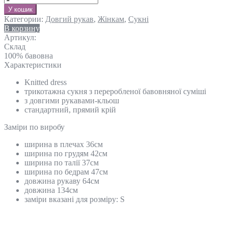
У кошик
Категории:
Довгий рукав
,
Жінкам
,
Сукні
В корзину
Артикул:
Склад
100% бавовна
Характеристики
Knitted dress
трикотажна сукня з переробленої бавовняної суміші
з довгими рукавами-кльош
стандартний, прямий крій
Замiри по виробу
ширина в плечах 36см
ширина по грудям 42см
ширина по талії 37см
ширина по бедрам 47см
довжина рукаву 64см
довжина 134см
заміри вказані для розміру: S