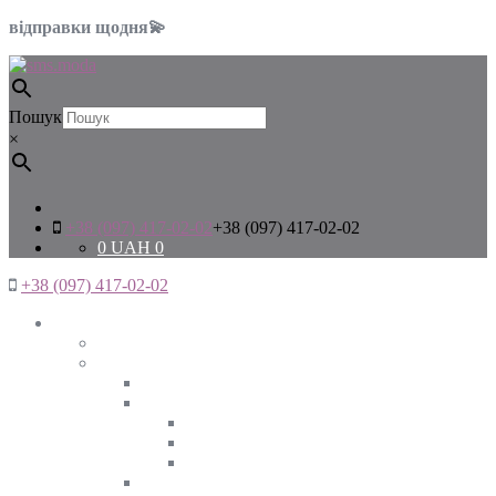
відправки щодня💫
Пошук
×
+38 (097) 417-02-02
+38 (097) 417-02-02
0
UAH
0
+38 (097) 417-02-02
Жінкам
Дивитись все
Верхній одяг
Дивитись все
Куртки
ВЕСНА
ЗИМА
ОСІНЬ
Піджаки та жакети