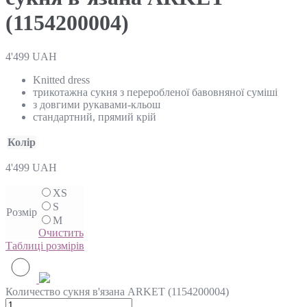
(1154200004)
4'499
UAH
Knitted dress
трикотажна сукня з переробленої бавовняної суміші
з довгими рукавами-кльош
стандартний, прямий крій
Колір
4'499
UAH
XS
S
Розмір
M
Очистить
Таблиці розмірів
Количество сукня в'язана ARKET (1154200004)