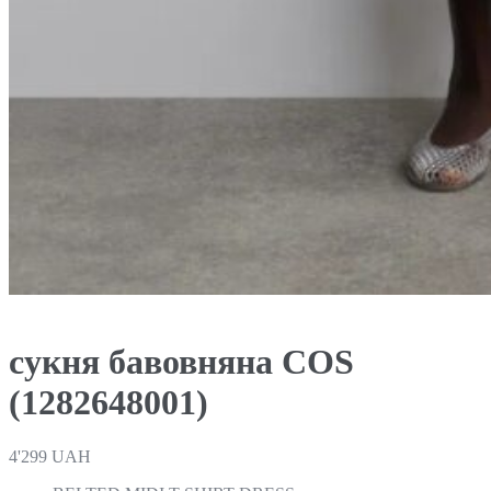
сукня бавовняна COS
(1282648001)
4'299
UAH