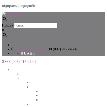
відправки щодня💫
Пошук
×
+38 (097) 417-02-02
+38 (097) 417-02-02
0
UAH
0
+38 (097) 417-02-02
Жінкам
Дивитись все
Верхній одяг
Дивитись все
Куртки
ВЕСНА
ЗИМА
ОСІНЬ
Піджаки та жакети