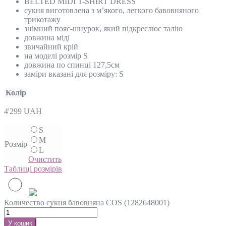
BELTED MIDI T-SHIRT DRESS
сукня виготовлена ​​з м’якого, легкого бавовняного
трикотажу
знімний пояс-шнурок, який підкреслює талію
довжина міді
звичайний крій
на моделі розмір S
довжина по спинці 127,5см
заміри вказані для розміру: S
Колір
4'299
UAH
S
M
Розмір
L
Очистить
Таблиці розмірів
Количество сукня бавовняна COS (1282648001)
У кошик