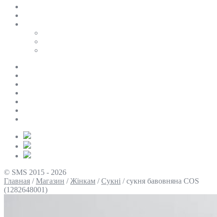
SALE
ПЕРСОНАЛЬНИЙ БАЙЄР
Таблиці розмірів
Uniqlo
COS
Victoria’s Secret
Про нас
Доставка та оплата
Умови повернення
Контакти
Політика конфіденційності
Умови використання
Блог
© SMS 2015 - 2026
Главная
/
Магазин
/
Жінкам
/
Сукні
/
сукня бавовняна COS
(1282648001)