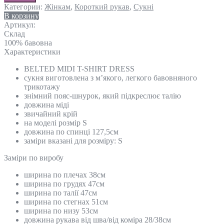
Категории:
Жінкам
,
Короткий рукав
,
Сукні
В корзину
Артикул:
Склад
100% бавовна
Характеристики
BELTED MIDI T-SHIRT DRESS
сукня виготовлена ​​з м’якого, легкого бавовняного
трикотажу
знімний пояс-шнурок, який підкреслює талію
довжина міді
звичайний крій
на моделі розмір S
довжина по спинці 127,5см
заміри вказані для розміру: S
Замiри по виробу
ширина по плечах 38см
ширина по грудях 47см
ширина по талії 47см
ширина по стегнах 51см
ширина по низу 53см
довжина рукава від шва/від коміра 28/38см