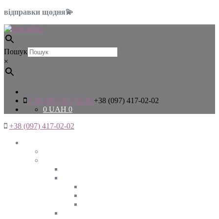
відправки щодня💫
Пошук
×
+38 (097) 417-02-02
+38 (097) 417-02-02
0
UAH
0
+38 (097) 417-02-02
Жінкам
Дивитись все
Верхній одяг
Дивитись все
Куртки
ВЕСНА
ЗИМА
ОСІНЬ
Піджаки та жакети