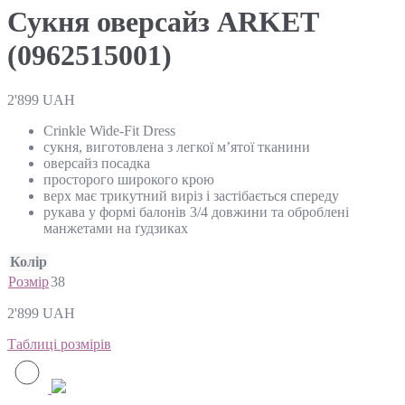
Сукня оверсайз ARKET
(0962515001)
2'899
UAH
Crinkle Wide-Fit Dress
сукня, виготовлена ​​з легкої м’ятої тканини
оверсайз посадка
просторого широкого крою
верх має трикутний виріз і застібається спереду
рукава у формі балонів 3/4 довжини та оброблені
манжетами на ґудзиках
Колір
Розмір
38
2'899
UAH
Таблиці розмірів