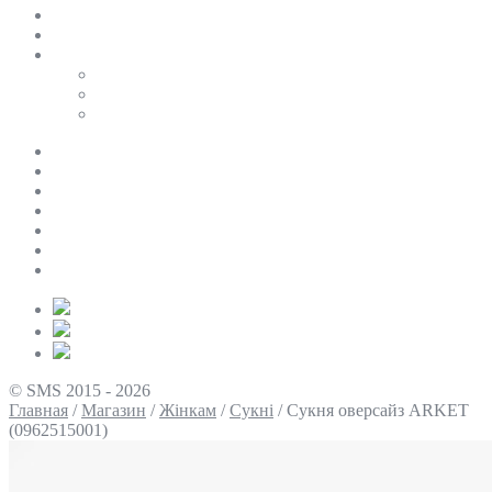
SALE
ПЕРСОНАЛЬНИЙ БАЙЄР
Таблиці розмірів
Uniqlo
COS
Victoria’s Secret
Про нас
Доставка та оплата
Умови повернення
Контакти
Політика конфіденційності
Умови використання
Блог
© SMS 2015 - 2026
Главная
/
Магазин
/
Жінкам
/
Сукні
/
Сукня оверсайз ARKET
(0962515001)