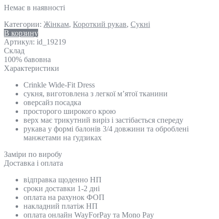
Немає в наявності
Категории:
Жінкам
,
Короткий рукав
,
Сукні
В корзину
Артикул:
id_19219
Склад
100% бавовна
Характеристики
Crinkle Wide-Fit Dress
сукня, виготовлена ​​з легкої м’ятої тканини
оверсайз посадка
просторого широкого крою
верх має трикутний виріз і застібається спереду
рукава у формі балонів 3/4 довжини та оброблені
манжетами на ґудзиках
Замiри по виробу
Доставка і оплата
відправка щоденно НП
сроки доставки 1-2 дні
оплата на рахунок ФОП
накладний платіж НП
оплата онлайн WayForPay та Mono Pay