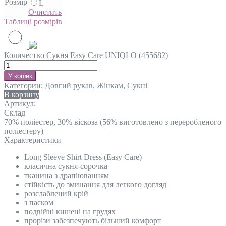
Розмір
L
Очистить
Таблиці розмірів
Количество Сукня Easy Care UNIQLO (455682)
У кошик
Категории:
Довгий рукав
,
Жінкам
,
Сукні
В корзину
Артикул:
Склад
70% поліестер, 30% віскоза (56% виготовлено з переробленого
поліестеру)
Характеристики
Long Sleeve Shirt Dress (Easy Care)
класична сукня-сорочка
тканина з драпіюванням
стійкість до зминання для легкого догляд
розслаблений крій
з паском
подвійні кишені на грудях
прорізи забезпечують більший комфорт