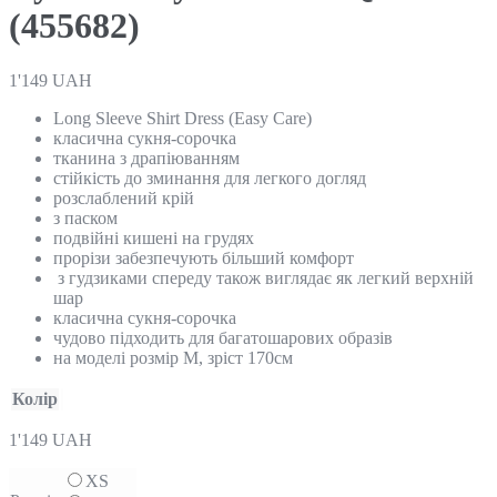
(455682)
1'149
UAH
Long Sleeve Shirt Dress (Easy Care)
класична сукня-сорочка
тканина з драпіюванням
стійкість до зминання для легкого догляд
розслаблений крій
з паском
подвійні кишені на грудях
прорізи забезпечують більший комфорт
з гудзиками спереду також виглядає як легкий верхній
шар
класична сукня-сорочка
чудово підходить для багатошарових образів
на моделі розмір М, зріст 170см
Колір
1'149
UAH
XS