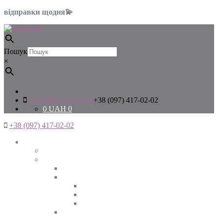
відправки щодня💫
Пошук
×
+38 (097) 417-02-02
+38 (097) 417-02-02
0
UAH
0
+38 (097) 417-02-02
Жінкам
Дивитись все
Верхній одяг
Дивитись все
Куртки
ВЕСНА
ЗИМА
ОСІНЬ
Піджаки та жакети