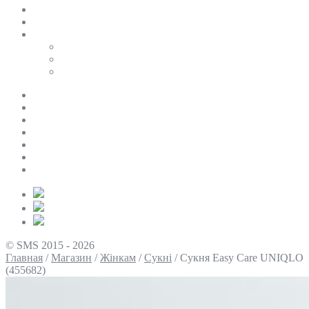
SALE
ПЕРСОНАЛЬНИЙ БАЙЄР
Таблиці розмірів
Uniqlo
COS
Victoria’s Secret
Про нас
Доставка та оплата
Умови повернення
Контакти
Політика конфіденційності
Умови використання
Блог
© SMS 2015 - 2026
Главная
/
Магазин
/
Жінкам
/
Сукні
/
Сукня Easy Care UNIQLO
(455682)