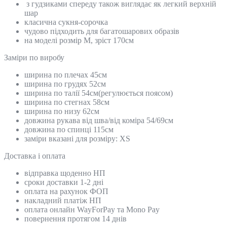
з гудзиками спереду також виглядає як легкий верхній
шар
класична сукня-сорочка
чудово підходить для багатошарових образів
на моделі розмір М, зріст 170см
Замiри по виробу
ширина по плечах 45см
ширина по грудях 52см
ширина по талії 54см(регулюється поясом)
ширина по стегнах 58см
ширина по низу 62см
довжина рукава від шва/від коміра 54/69см
довжина по спинці 115см
заміри вказані для розміру: ХS
Доставка і оплата
відправка щоденно НП
сроки доставки 1-2 дні
оплата на рахунок ФОП
накладний платіж НП
оплата онлайн WayForPay та Mono Pay
повернення протягом 14 днів