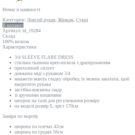
Немає в наявності
Категории:
Довгий рукав
,
Жінкам
,
Сукні
В корзину
Артикул:
id_19284
Склад
100% віскоза
Характеристики
3/4 SLEEVE FLARE DRESS
стильна тканина креп-віскоза з драпіруванням
приталений силует
довжина міді з рукавом 3/4
манжети мають гладку обробку, їх можна закатати, щоб
вкоротити рукава
застібка-ковзанка ззаду
зі зручними кишенями
шнурок на талії для регулювання розміру
на моделі розмір S, зріст 170см
Замiри по виробу
ширина по плечах 42см
ширина по грудях 56см