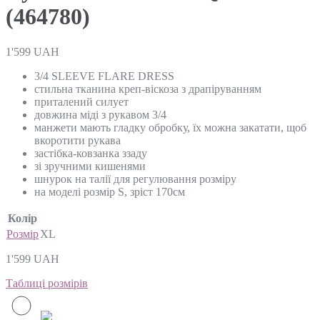
(464780)
1'599
UAH
3/4 SLEEVE FLARE DRESS
стильна тканина креп-віскоза з драпіруванням
приталений силует
довжина міді з рукавом 3/4
манжети мають гладку обробку, їх можна закатати, щоб
вкоротити рукава
застібка-ковзанка ззаду
зі зручними кишенями
шнурок на талії для регулювання розміру
на моделі розмір S, зріст 170см
Колір
Розмір
XL
1'599
UAH
Таблиці розмірів