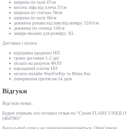
ширина по талії 47см
висота ліфа від плеча 37см
ширина по стегнах 56см
ширина по низу 66см
довжина рукава від шву/від коміру 52/61см
довжина по спинці 118см
заміри вказані для розміру: XL
Доставка і оплата
відправка щоденно НП
сроки доставки 1-2 дні
оплата на рахунок ФОП
накладний платіж НП
оплата онлайн WayForPay та Mono Pay
повернення протягом 14 днів
Відгуки
Відгуків немає.
Будьте первым, кто оставил отзыв на “Сукня FLARE UNIQLO
(464780)”
Ваша e-mail адреса не оприлюднюватиметься.
Обов’язкові