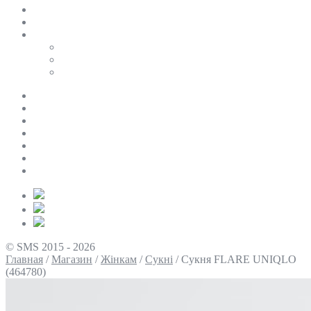
SALE
ПЕРСОНАЛЬНИЙ БАЙЄР
Таблиці розмірів
Uniqlo
COS
Victoria’s Secret
Про нас
Доставка та оплата
Умови повернення
Контакти
Політика конфіденційності
Умови використання
Блог
© SMS 2015 - 2026
Главная
/
Магазин
/
Жінкам
/
Сукні
/
Сукня FLARE UNIQLO
(464780)