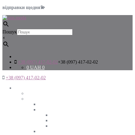
відправки щодня💫
Пошук
×
+38 (097) 417-02-02
+38 (097) 417-02-02
0
UAH
0
+38 (097) 417-02-02
Жінкам
Дивитись все
Верхній одяг
Дивитись все
Куртки
ВЕСНА
ЗИМА
ОСІНЬ
Піджаки та жакети