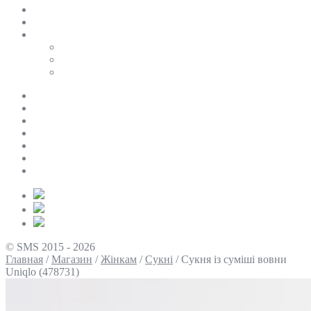
SALE
ПЕРСОНАЛЬНИЙ БАЙЄР
Таблиці розмірів
Uniqlo
COS
Victoria’s Secret
Про нас
Доставка та оплата
Умови повернення
Контакти
Політика конфіденційності
Умови використання
Блог
© SMS 2015 - 2026
Главная
/
Магазин
/
Жінкам
/
Сукні
/
Сукня із суміші вовни
Uniqlo (478731)