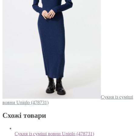
Сукня із суміші
вовни Uniqlo (478731)
Схожi товари
Сукня із суміші вовни Uniqlo (478731)