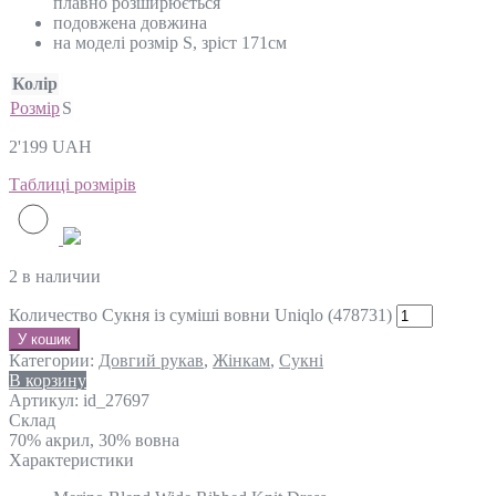
плавно розширюється
подовжена довжина
на моделі розмір S, зріст 171см
Колір
Розмір
S
2'199
UAH
Таблиці розмірів
2 в наличии
Количество Сукня із суміші вовни Uniqlo (478731)
У кошик
Категории:
Довгий рукав
,
Жінкам
,
Сукні
В корзину
Артикул:
id_27697
Склад
70% акрил, 30% вовна
Характеристики