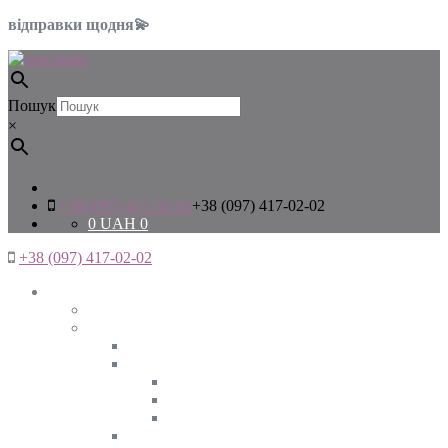
відправки щодня💫
Пошук
×
+38 (097) 417-02-02
+38 (097) 417-02-02
0
UAH
0
+38 (097) 417-02-02
Жінкам
Дивитись все
Верхній одяг
Дивитись все
Куртки
ВЕСНА
ЗИМА
ОСІНЬ
Піджаки та жакети