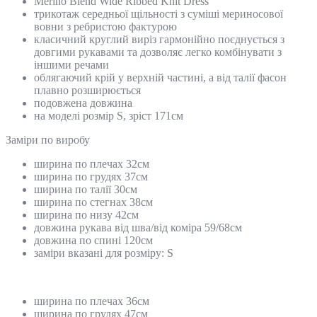
Merino Blend Wide Ribbed Knit Dress
трикотаж середньої щільності з суміші мериносової
вовни з ребристою фактурою
класичний круглий виріз гармонійно поєднується з
довгими рукавами та дозволяє легко комбінувати з
іншими речами
облягаючий крій у верхній частині, а від талії фасон
плавно розширюється
подовжена довжина
на моделі розмір S, зріст 171см
Замiри по виробу
ширина по плечах 32см
ширина по грудях 37см
ширина по талії 30см
ширина по стегнах 38см
ширина по низу 42см
довжина рукава від шва/від коміра 59/68см
довжина по спині 120см
заміри вказані для розміру: S
ширина по плечах 36см
ширина по грудях 47см