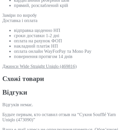
кардиганний реберний шов
прямий, розслаблений крій
Замiри по виробу
Доставка і оплата
відправка щоденно НП
сроки доставки 1-2 дні
оплата на рахунок ФОП
накладний платіж НП
оплата онлайн WayForPay та Mono Pay
повернення протягом 14 днів
Джинси Wide Straight Uniqlo (469816)
Схожi товари
Відгуки
Відгуків немає.
Будьте первым, кто оставил отзыв на “Сукня Soufflé Yarn
Uniqlo (473090)”
Ваша e-mail адреса не оприлюднюватиметься.
Обов’язкові