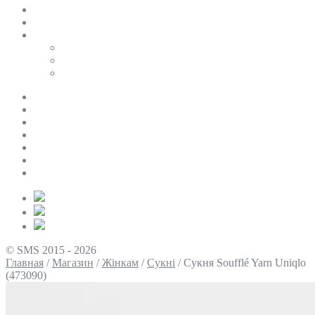
SALE
ПЕРСОНАЛЬНИЙ БАЙЄР
Таблиці розмірів
Uniqlo
COS
Victoria’s Secret
Про нас
Доставка та оплата
Умови повернення
Контакти
Політика конфіденційності
Умови використання
Блог
© SMS 2015 - 2026
Главная
/
Магазин
/
Жінкам
/
Сукні
/
Сукня Soufflé Yarn Uniqlo
(473090)