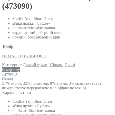
(473090)
Souffle Yarn Short Dress
м’яка пряжа «Суфле»
напівзастібка-блискавка
кардиганний реберний шов
прямий, розслаблений крій
Колір
НЕМАЄ В НАЯВНОСТІ
Категории:
Довгий рукав
,
Жінкам
,
Сукні
В корзину
Артикул:
Склад
57% акрил, 32% поліестер, 8% вовна, 3% спандекс (32%
використовує перероблене поліефірне волокно)
Характеристики
Souffle Yarn Short Dress
м’яка пряжа «Суфле»
напівзастібка-блискавка