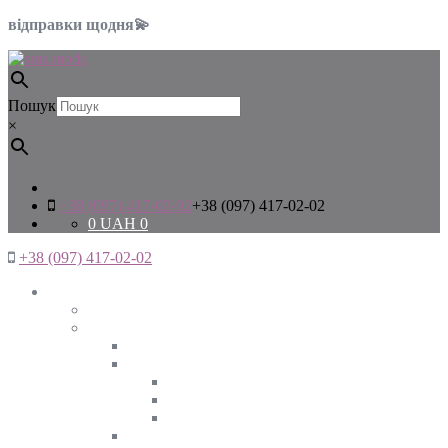
відправки щодня💫
Пошук
×
+38 (097) 417-02-02
+38 (097) 417-02-02
0
UAH
0
+38 (097) 417-02-02
Жінкам
Дивитись все
Верхній одяг
Дивитись все
Куртки
ВЕСНА
ЗИМА
ОСІНЬ
Піджаки та жакети