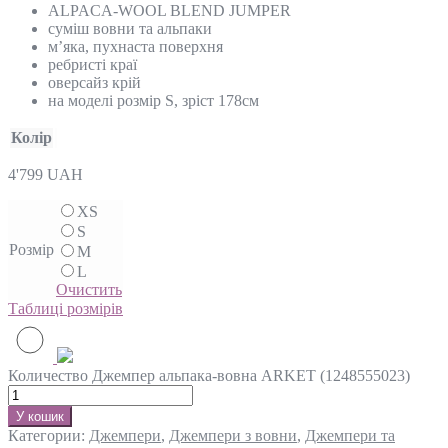
ALPACA-WOOL BLEND JUMPER
суміш вовни та альпаки
м’яка, пухнаста поверхня
ребристі краї
оверсайз крій
на моделі розмір S, зріст 178см
Колір
4'799
UAH
XS
S
Розмір
M
L
Очистить
Таблиці розмірів
Количество Джемпер альпака-вовна ARKET (1248555023)
У кошик
Категории:
Джемпери
,
Джемпери з вовни
,
Джемпери та