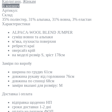
Кардигани
,
Жінкам
В корзину
Артикул:
Склад
35% поліестер, 31% альпака, 31% вовна, 3% еластан
Характеристики
ALPACA-WOOL BLEND JUMPER
суміш вовни та альпаки
м’яка, пухнаста поверхня
ребристі краї
оверсайз крій
на моделі розмір S, зріст 178см
Замiри по виробу
ширина по грудях 61см
довжина рукаву від горловини 76см
довжина по спинці 68см
заміри вказані для розміру: М
Доставка і оплата
відправка щоденно НП
сроки доставки 1-2 дні
оплата на рахунок ФОП