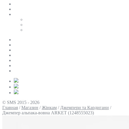
SALE
ПЕРСОНАЛЬНИЙ БАЙЄР
Таблиці розмірів
Uniqlo
COS
Victoria’s Secret
Про нас
Доставка та оплата
Умови повернення
Контакти
Політика конфіденційності
Умови використання
Блог
© SMS 2015 - 2026
Главная
/
Магазин
/
Жінкам
/
Джемпери та Кардигани
/
Джемпер альпака-вовна ARKET (1248555023)