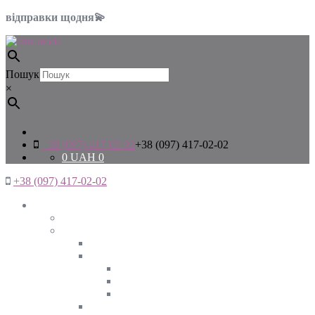
відправки щодня💫
Пошук
×
+38 (097) 417-02-02
+38 (097) 417-02-02
0
UAH
0
+38 (097) 417-02-02
Жінкам
Дивитись все
Верхній одяг
Дивитись все
Куртки
ВЕСНА
ЗИМА
ОСІНЬ
Піджаки та жакети