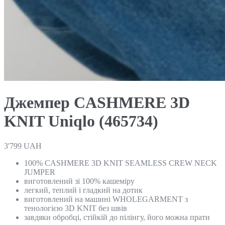
Джемпер CASHMERE 3D
KNIT Uniqlo (465734)
3'799
UAH
100% CASHMERE 3D KNIT SEAMLESS CREW NECK
JUMPER
виготовлений зі 100% кашеміру
легкий, теплий і гладкий на дотик
виготовлений на машині WHOLEGARMENT з
тенологією 3D KNIT без швів
завдяки обробці, стійкій до пілінгу, його можна прати