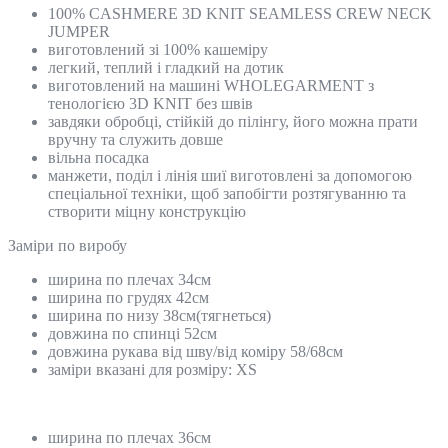
100% CASHMERE 3D KNIT SEAMLESS CREW NECK
JUMPER
виготовлений зі 100% кашеміру
легкий, теплий і гладкий на дотик
виготовлений на машині WHOLEGARMENT з
тенологією 3D KNIT без швів
завдяки обробці, стійкій до пілінгу, його можна прати
вручну та служить довше
вільна посадка
манжети, поділ і лінія шиї виготовлені за допомогою
спеціальної техніки, щоб запобігти розтягуванню та
створити міцну конструкцію
Замiри по виробу
ширина по плечах 34см
ширина по грудях 42см
ширина по низу 38см(тягнеться)
довжина по спинці 52см
довжина рукава від шву/від коміру 58/68см
заміри вказані для розміру: XS
ширина по плечах 36см