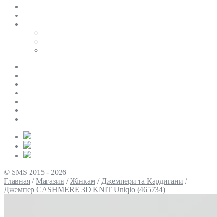
SALE
ПЕРСОНАЛЬНИЙ БАЙЄР
Таблиці розмірів
Uniqlo
COS
Victoria’s Secret
Про нас
Доставка та оплата
Умови повернення
Контакти
Політика конфіденційності
Умови використання
Блог
© SMS 2015 - 2026
Главная
/
Магазин
/
Жінкам
/
Джемпери та Кардигани
/
Джемпер CASHMERE 3D KNIT Uniqlo (465734)