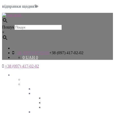
відправки щодня💫
Пошук
×
+38 (097) 417-02-02
+38 (097) 417-02-02
0
UAH
0
+38 (097) 417-02-02
Жінкам
Дивитись все
Верхній одяг
Дивитись все
Куртки
ВЕСНА
ЗИМА
ОСІНЬ
Піджаки та жакети