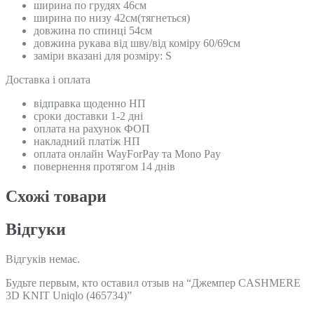
ширина по грудях 46см
ширина по низу 42см(тягнеться)
довжина по спинці 54см
довжина рукава від шву/від коміру 60/69см
заміри вказані для розміру: S
Доставка і оплата
відправка щоденно НП
сроки доставки 1-2 дні
оплата на рахунок ФОП
накладний платіж НП
оплата онлайн WayForPay та Mono Pay
повернення протягом 14 днів
Схожi товари
Відгуки
Відгуків немає.
Будьте первым, кто оставил отзыв на “Джемпер CASHMERE
3D KNIT Uniqlo (465734)”