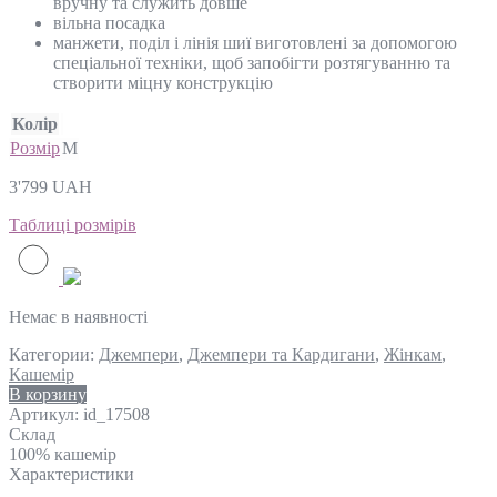
вручну та служить довше
вільна посадка
манжети, поділ і лінія шиї виготовлені за допомогою
спеціальної техніки, щоб запобігти розтягуванню та
створити міцну конструкцію
Колір
Розмір
M
3'799
UAH
Таблиці розмірів
Немає в наявності
Категории:
Джемпери
,
Джемпери та Кардигани
,
Жінкам
,
Кашемір
В корзину
Артикул:
id_17508
Склад
100% кашемір
Характеристики