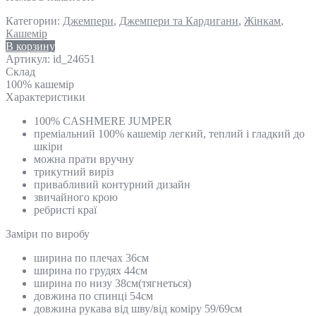
Категории:
Джемпери
,
Джемпери та Кардигани
,
Жінкам
,
Кашемір
В корзину
Артикул:
id_24651
Склад
100% кашемір
Характеристики
100% CASHMERE JUMPER
преміальний 100% кашемір легкий, теплий і гладкий до
шкіри
можна прати вручну
трикутний виріз
привабливий контурний дизайн
звичайного крою
ребристі краї
Замiри по виробу
ширина по плечах 36см
ширина по грудях 44см
ширина по низу 38см(тягнеться)
довжина по спинці 54см
довжина рукава від шву/від коміру 59/69см