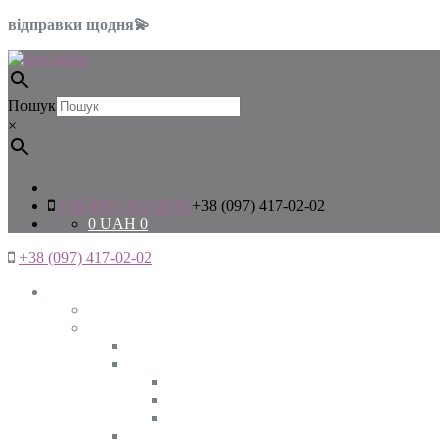
відправки щодня💫
Пошук
×
+38 (097) 417-02-02
+38 (097) 417-02-02
0
UAH
0
+38 (097) 417-02-02
Жінкам
Дивитись все
Верхній одяг
Дивитись все
Куртки
ВЕСНА
ЗИМА
ОСІНЬ
Піджаки та жакети