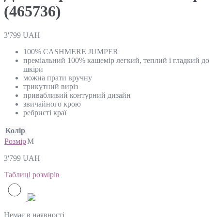
(465736)
3'799
UAH
100% CASHMERE JUMPER
преміальний 100% кашемір легкий, теплий і гладкий до
шкіри
можна прати вручну
трикутний виріз
привабливий контурний дизайн
звичайного крою
ребристі краї
Колір
Розмір
M
3'799
UAH
Таблиці розмірів
Немає в наявності