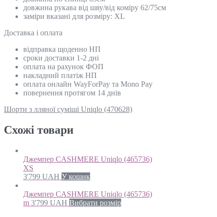
довжина рукава від шву/від коміру 62/75см
заміри вказані для розміру: ХL
Доставка і оплата
відправка щоденно НП
сроки доставки 1-2 дні
оплата на рахунок ФОП
накладний платіж НП
оплата онлайн WayForPay та Mono Pay
повернення протягом 14 днів
Шорти з лляної суміші Uniqlo (470628)
Схожi товари
Джемпер CASHMERE Uniqlo (465736)
XS
3'799
UAH
У кошик
Джемпер CASHMERE Uniqlo (465736)
m
3'799
UAH
Вибрати розмір