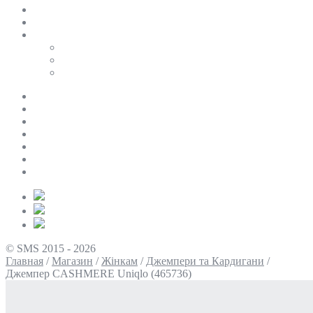
SALE
ПЕРСОНАЛЬНИЙ БАЙЄР
Таблиці розмірів
Uniqlo
COS
Victoria’s Secret
Про нас
Доставка та оплата
Умови повернення
Контакти
Політика конфіденційності
Умови використання
Блог
© SMS 2015 - 2026
Главная
/
Магазин
/
Жінкам
/
Джемпери та Кардигани
/
Джемпер CASHMERE Uniqlo (465736)