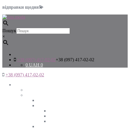
відправки щодня💫
Пошук
×
+38 (097) 417-02-02
+38 (097) 417-02-02
0
UAH
0
+38 (097) 417-02-02
Жінкам
Дивитись все
Верхній одяг
Дивитись все
Куртки
ВЕСНА
ЗИМА
ОСІНЬ
Піджаки та жакети