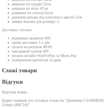
ширина по грудях 52см
ширина по низу 47см
довжина по спинці 62см
довжина рукава від плечового шва 61,5см
заміри вказані для розміру: L
Доставка і оплата
відправка щоденно НП
сроки доставки 1-2 дні
оплата на рахунок ФОП
накладний платіж НП
оплата онлайн WayForPay та Mono Pay
повернення протягом 14 днів
Схожi товари
Відгуки
Відгуків немає.
Будьте первым, кто оставил отзыв на “Джемпер CASHMERE
Uniqlo (466724)”