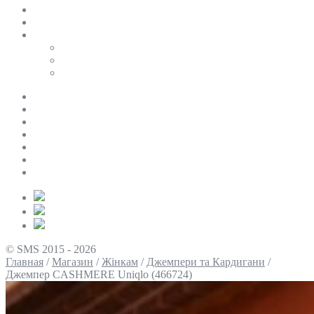
SALE
ПЕРСОНАЛЬНИЙ БАЙЄР
Таблиці розмірів
Uniqlo
COS
Victoria’s Secret
Про нас
Доставка та оплата
Умови повернення
Контакти
Політика конфіденційності
Умови використання
Блог
© SMS 2015 - 2026
Главная
/
Магазин
/
Жінкам
/
Джемпери та Кардигани
/
Джемпер CASHMERE Uniqlo (466724)