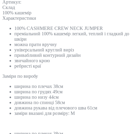
Артикул:
Склад
100% кашемір
Характеристики
100% CASHMERE CREW NECK JUMPER
преміальний 100% кашемір легкий, теплий і гладкий до
шкіри
можна прати вручну
універсальний круглий виріз
привабливий контурний дизайн
звичайного крою
ребристі краї
Замiри по виробу
ширина по плечах 38см
ширина по грудях 49см
ширина по низу 44см
довжина по спинці 58см
довжина рукава від плечового шва 61см
заміри вказані для розміру: M
ширина по плечах 38см