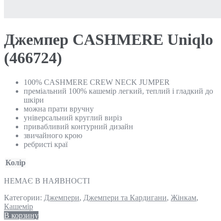
Джемпер CASHMERE Uniqlo
(466724)
100% CASHMERE CREW NECK JUMPER
преміальний 100% кашемір легкий, теплий і гладкий до
шкіри
можна прати вручну
універсальний круглий виріз
привабливий контурний дизайн
звичайного крою
ребристі краї
Колір
НЕМАЄ В НАЯВНОСТІ
Категории:
Джемпери
,
Джемпери та Кардигани
,
Жінкам
,
Кашемір
В корзину