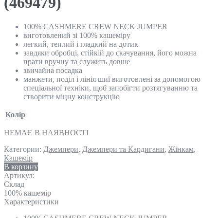
(469479)
100% CASHMERE CREW NECK JUMPER
виготовлений зі 100% кашеміру
легкий, теплий і гладкий на дотик
завдяки обробці, стійкій до скачування, його можна
прати вручну та служить довше
звичайна посадка
манжети, поділ і лінія шиї виготовлені за допомогою
спеціальної техніки, щоб запобігти розтягуванню та
створити міцну конструкцію
Колір
НЕМАЄ В НАЯВНОСТІ
Категории:
Джемпери
,
Джемпери та Кардигани
,
Жінкам
,
Кашемір
В корзину
Артикул:
Склад
100% кашемір
Характеристики