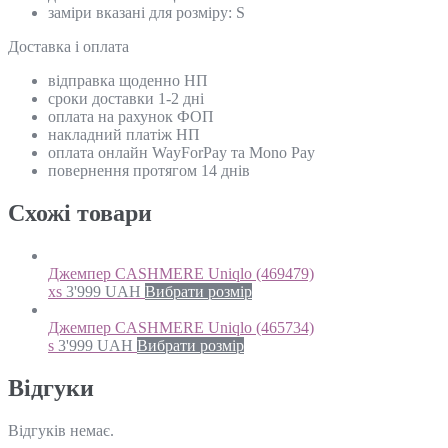
заміри вказані для розміру: S
Доставка і оплата
відправка щоденно НП
сроки доставки 1-2 дні
оплата на рахунок ФОП
накладний платіж НП
оплата онлайн WayForPay та Mono Pay
повернення протягом 14 днів
Схожi товари
Джемпер CASHMERE Uniqlo (469479)
xs
3'999
UAH
Вибрати розмір
Джемпер CASHMERE Uniqlo (465734)
s
3'999
UAH
Вибрати розмір
Відгуки
Відгуків немає.