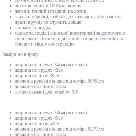
100% CASHMERE CREW NECK JUMPER
виготовлений зі 100% кашеміру
легкий, теплий і гладкий на дотик
завдяки обробці, стійкій до скачування, його можна
прати вручну та служить довше
звичайна посадка
манжети, поділ і лінія шиї виготовлені за допомогою
спеціальної техніки, щоб запобігти розтягуванню та
створити міцну конструкцію
Замiри по виробу
ширина по плечах 34см(тягнеться)
ширина по грудях 43см
ширина по низу 39см
довжина рукава від шва/від коміра 60/68см
довжина по спинці 53см
заміри вказані для розміру: XS
ширина по плечах 38см(тягнеться)
ширина по грудях 49см
ширина по низу 42см
довжина рукава від шва/від коміра 62/73см
довжина по спинці 58см