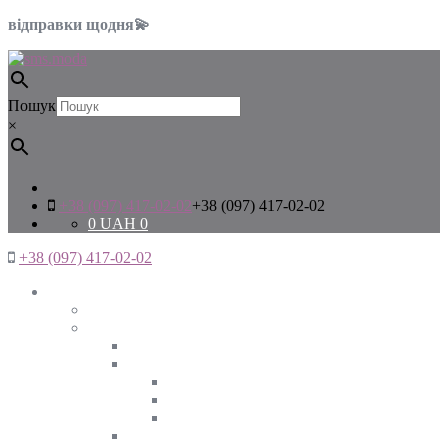
відправки щодня💫
Пошук
×
+38 (097) 417-02-02
+38 (097) 417-02-02
0
UAH
0
+38 (097) 417-02-02
Жінкам
Дивитись все
Верхній одяг
Дивитись все
Куртки
ВЕСНА
ЗИМА
ОСІНЬ
Піджаки та жакети