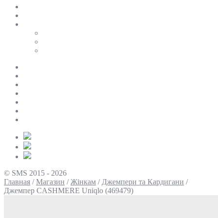
SALE
ПЕРСОНАЛЬНИЙ БАЙЄР
Таблиці розмірів
Uniqlo
COS
Victoria’s Secret
Про нас
Доставка та оплата
Умови повернення
Контакти
Політика конфіденційності
Умови використання
Блог
© SMS 2015 - 2026
Главная
/
Магазин
/
Жінкам
/
Джемпери та Кардигани
/
Джемпер CASHMERE Uniqlo (469479)