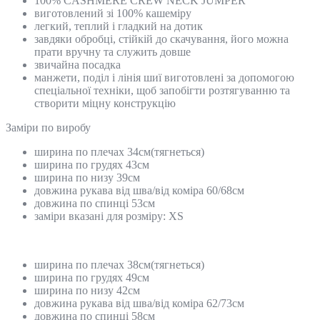
100% CASHMERE CREW NECK JUMPER
виготовлений зі 100% кашеміру
легкий, теплий і гладкий на дотик
завдяки обробці, стійкій до скачування, його можна
прати вручну та служить довше
звичайна посадка
манжети, поділ і лінія шиї виготовлені за допомогою
спеціальної техніки, щоб запобігти розтягуванню та
створити міцну конструкцію
Замiри по виробу
ширина по плечах 34см(тягнеться)
ширина по грудях 43см
ширина по низу 39см
довжина рукава від шва/від коміра 60/68см
довжина по спинці 53см
заміри вказані для розміру: XS
ширина по плечах 38см(тягнеться)
ширина по грудях 49см
ширина по низу 42см
довжина рукава від шва/від коміра 62/73см
довжина по спинці 58см