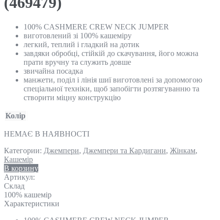
(469479)
100% CASHMERE CREW NECK JUMPER
виготовлений зі 100% кашеміру
легкий, теплий і гладкий на дотик
завдяки обробці, стійкій до скачування, його можна
прати вручну та служить довше
звичайна посадка
манжети, поділ і лінія шиї виготовлені за допомогою
спеціальної техніки, щоб запобігти розтягуванню та
створити міцну конструкцію
Колір
НЕМАЄ В НАЯВНОСТІ
Категории:
Джемпери
,
Джемпери та Кардигани
,
Жінкам
,
Кашемір
В корзину
Артикул:
Склад
100% кашемір
Характеристики