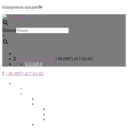
відправки щодня💫
Пошук
×
+38 (097) 417-02-02
+38 (097) 417-02-02
0
UAH
0
+38 (097) 417-02-02
Жінкам
Дивитись все
Верхній одяг
Дивитись все
Куртки
ВЕСНА
ЗИМА
ОСІНЬ
Піджаки та жакети