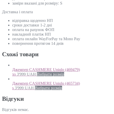
заміри вказані для розміру: S
Доставка і оплата
відправка щоденно НП
сроки доставки 1-2 дні
оплата на рахунок ФОП
накладний платіж НП
оплата онлайн WayForPay та Mono Pay
повернення протягом 14 днів
Схожi товари
Джемпер CASHMERE Uniqlo (469479)
xs
3'999
UAH
Вибрати розмір
Джемпер CASHMERE Uniqlo (465734)
s
3'999
UAH
Вибрати розмір
Відгуки
Відгуків немає.