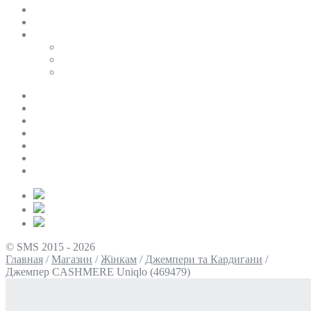
SALE
ПЕРСОНАЛЬНИЙ БАЙЄР
Таблиці розмірів
Uniqlo
COS
Victoria’s Secret
Про нас
Доставка та оплата
Умови повернення
Контакти
Політика конфіденційності
Умови використання
Блог
© SMS 2015 - 2026
Главная
/
Магазин
/
Жінкам
/
Джемпери та Кардигани
/
Джемпер CASHMERE Uniqlo (469479)