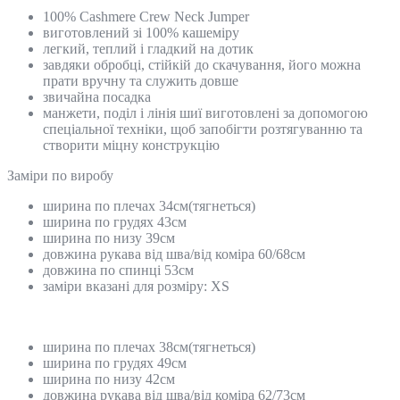
100% Cashmere Crew Neck Jumper
виготовлений зі 100% кашеміру
легкий, теплий і гладкий на дотик
завдяки обробці, стійкій до скачування, його можна
прати вручну та служить довше
звичайна посадка
манжети, поділ і лінія шиї виготовлені за допомогою
спеціальної техніки, щоб запобігти розтягуванню та
створити міцну конструкцію
Замiри по виробу
ширина по плечах 34см(тягнеться)
ширина по грудях 43см
ширина по низу 39см
довжина рукава від шва/від коміра 60/68см
довжина по спинці 53см
заміри вказані для розміру: XS
ширина по плечах 38см(тягнеться)
ширина по грудях 49см
ширина по низу 42см
довжина рукава від шва/від коміра 62/73см