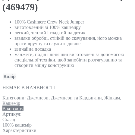
(469479)
100% Cashmere Crew Neck Jumper
виготовлений зі 100% кашеміру
легкий, теплий і гладкий на дотик
завдяки обробці, стійкій до скачування, його можна
прати вручну та служить довше
звичайна посадка
манжети, поділ і лінія шиї виготовлені за допомогою
спеціальної техніки, щоб запобігти розтягуванню та
створити міцну конструкцію
Колір
НЕМАЄ В НАЯВНОСТІ
Категории:
Джемпери
,
Джемпери та Кардигани
,
Жінкам
,
Кашемір
В корзину
Артикул:
Склад
100% кашемір
Характеристики