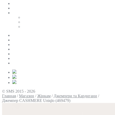
SALE
ПЕРСОНАЛЬНИЙ БАЙЄР
Таблиці розмірів
Uniqlo
COS
Victoria’s Secret
Про нас
Доставка та оплата
Умови повернення
Контакти
Політика конфіденційності
Умови використання
Блог
© SMS 2015 - 2026
Главная
/
Магазин
/
Жінкам
/
Джемпери та Кардигани
/
Джемпер CASHMERE Uniqlo (469479)