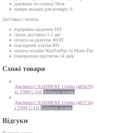
довжина по спинці 58см
заміри вказані для розміру: S
Доставка і оплата
відправка щоденно НП
сроки доставки 1-2 дні
оплата на рахунок ФОП
накладний платіж НП
оплата онлайн WayForPay та Mono Pay
повернення протягом 14 днів
Схожi товари
Джемпер CASHMERE Uniqlo (469479)
xs
3'999
UAH
Вибрати розмір
Джемпер CASHMERE Uniqlo (465734)
s
3'999
UAH
Вибрати розмір
Відгуки