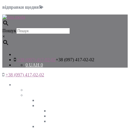
відправки щодня💫
Пошук
×
+38 (097) 417-02-02
+38 (097) 417-02-02
0
UAH
0
+38 (097) 417-02-02
Жінкам
Дивитись все
Верхній одяг
Дивитись все
Куртки
ВЕСНА
ЗИМА
ОСІНЬ
Піджаки та жакети