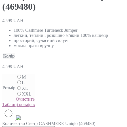
(469480)
4'599
UAH
100% Cashmere Turtleneck Jumper
легкий, теплий і розкішно м’який 100% кашемір
просторий, сучасний силует
можна прати вручну
Колір
4'599
UAH
M
L
Розмір
XL
XXL
Очистить
Таблиці розмірів
Количество Светр CASHMERE Uniqlo (469480)