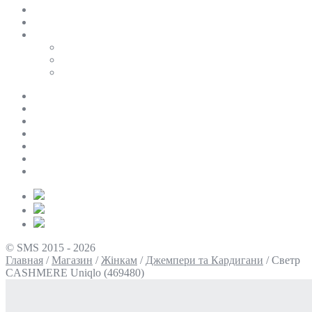
SALE
ПЕРСОНАЛЬНИЙ БАЙЄР
Таблиці розмірів
Uniqlo
COS
Victoria’s Secret
Про нас
Доставка та оплата
Умови повернення
Контакти
Політика конфіденційності
Умови використання
Блог
© SMS 2015 - 2026
Главная
/
Магазин
/
Жінкам
/
Джемпери та Кардигани
/
Светр
CASHMERE Uniqlo (469480)