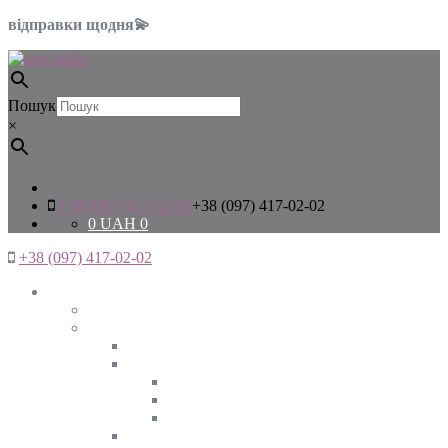
відправки щодня💫
Пошук
×
+38 (097) 417-02-02
+38 (097) 417-02-02
0
UAH
0
+38 (097) 417-02-02
Жінкам
Дивитись все
Верхній одяг
Дивитись все
Куртки
ВЕСНА
ЗИМА
ОСІНЬ
Піджаки та жакети