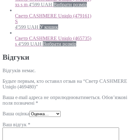
xs s m
4'599
UAH
Вибрати розмір
Светр CASHMERE Uniqlo (479161)
S
4'599
UAH
У кошик
Светр CASHMERE Uniqlo (465735)
s
4'599
UAH
Вибрати розмір
Відгуки
Відгуків немає.
Будьте первым, кто оставил отзыв на “Светр CASHMERE
Uniqlo (469480)”
Ваша e-mail адреса не оприлюднюватиметься.
Обов’язкові
поля позначені
*
Ваша оцінка
Ваш відгук
*