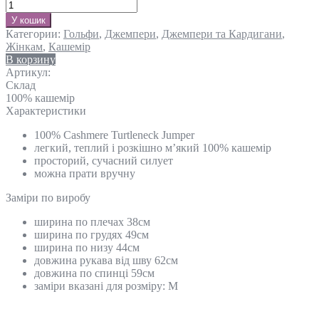
У кошик
Категории:
Гольфи
,
Джемпери
,
Джемпери та Кардигани
,
Жінкам
,
Кашемір
В корзину
Артикул:
Склад
100% кашемір
Характеристики
100% Cashmere Turtleneck Jumper
легкий, теплий і розкішно м’який 100% кашемір
просторий, сучасний силует
можна прати вручну
Замiри по виробу
ширина по плечах 38см
ширина по грудях 49см
ширина по низу 44см
довжина рукава від шву 62см
довжина по спинці 59см
заміри вказані для розміру: М