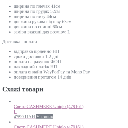
ширина по плечах 41см
ширина по грудях 52см
ширина по низу 44см
довжина рукава від шву 63см
довжина по спинці 60см
заміри вказані для розміру: L
Доставка і оплата
відправка щоденно НП
сроки доставки 1-2 дні
оплата на рахунок ФОП
накладний платіж НП
оплата онлайн WayForPay та Mono Pay
повернення протягом 14 днів
Схожi товари
Светр CASHMERE Uniqlo (479161)
L
4'599
UAH
У кошик
Светр CASHMERE Uniqlo (479161)