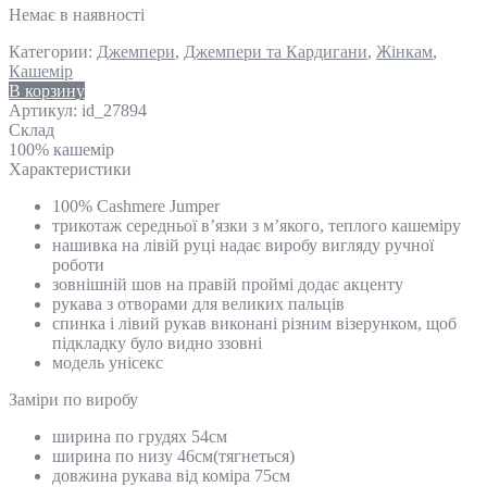
Немає в наявності
Категории:
Джемпери
,
Джемпери та Кардигани
,
Жінкам
,
Кашемір
В корзину
Артикул:
id_27894
Склад
100% кашемір
Характеристики
100% Cashmere Jumper
трикотаж середньої в’язки з м’якого, теплого кашеміру
нашивка на лівій руці надає виробу вигляду ручної
роботи
зовнішній шов на правій проймі додає акценту
рукава з отворами для великих пальців
спинка і лівий рукав виконані різним візерунком, щоб
підкладку було видно ззовні
модель унісекс
Замiри по виробу
ширина по грудях 54см
ширина по низу 46см(тягнеться)
довжина рукава від коміра 75см