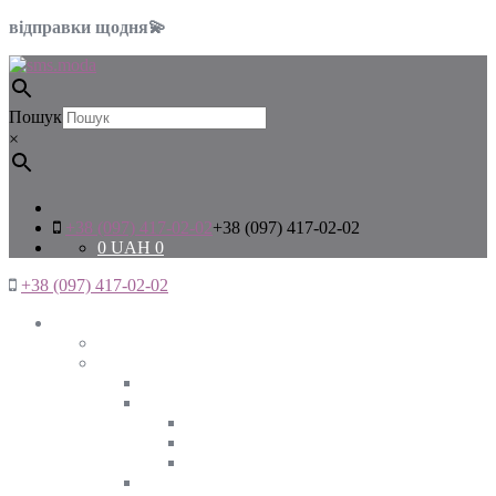
відправки щодня💫
Пошук
×
+38 (097) 417-02-02
+38 (097) 417-02-02
0
UAH
0
+38 (097) 417-02-02
Жінкам
Дивитись все
Верхній одяг
Дивитись все
Куртки
ВЕСНА
ЗИМА
ОСІНЬ
Піджаки та жакети