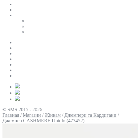
SALE
ПЕРСОНАЛЬНИЙ БАЙЄР
Таблиці розмірів
Uniqlo
COS
Victoria’s Secret
Про нас
Доставка та оплата
Умови повернення
Контакти
Політика конфіденційності
Умови використання
Блог
© SMS 2015 - 2026
Главная
/
Магазин
/
Жінкам
/
Джемпери та Кардигани
/
Джемпер CASHMERE Uniqlo (473452)