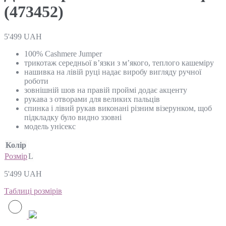
(473452)
5'499
UAH
100% Cashmere Jumper
трикотаж середньої в’язки з м’якого, теплого кашеміру
нашивка на лівій руці надає виробу вигляду ручної
роботи
зовнішній шов на правій проймі додає акценту
рукава з отворами для великих пальців
спинка і лівий рукав виконані різним візерунком, щоб
підкладку було видно ззовні
модель унісекс
Колір
Розмір
L
5'499
UAH
Таблиці розмірів