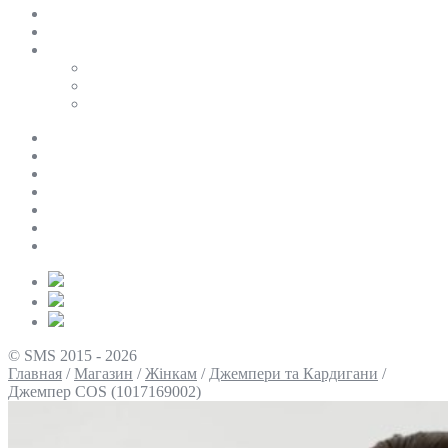
SALE
ПЕРСОНАЛЬНИЙ БАЙЄР
Таблиці розмірів
Uniqlo
COS
Victoria’s Secret
Про нас
Доставка та оплата
Умови повернення
Контакти
Політика конфіденційності
Умови використання
Блог
© SMS 2015 - 2026
Главная
/
Магазин
/
Жінкам
/
Джемпери та Кардигани
/
Джемпер COS (1017169002)