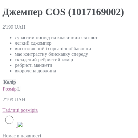
Джемпер COS (1017169002)
2'199
UAH
сучасний погляд на класичний світшот
легкий сджемпер
виготовлений із органічної бавовни
має контрастну блискавку спереду
складений ребристий комір
ребристі манжети
вкорочена довжина
Колір
Розмір
L
2'199
UAH
Таблиці розмірів
Немає в наявності