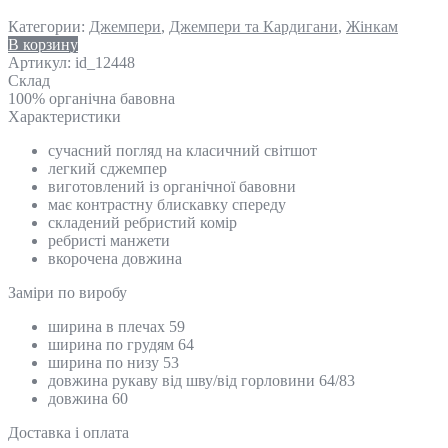
Категории:
Джемпери
,
Джемпери та Кардигани
,
Жінкам
В корзину
Артикул:
id_12448
Склад
100% органічна бавовна
Характеристики
сучасний погляд на класичний світшот
легкий сджемпер
виготовлений із органічної бавовни
має контрастну блискавку спереду
складений ребристий комір
ребристі манжети
вкорочена довжина
Замiри по виробу
ширина в плечах 59
ширина по грудям 64
ширина по низу 53
довжина рукаву від шву/від горловини 64/83
довжина 60
Доставка і оплата