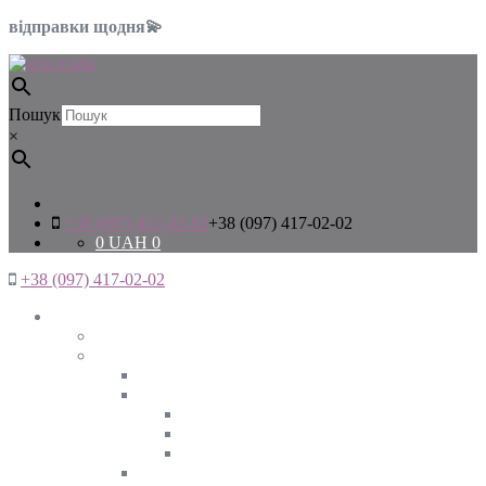
відправки щодня💫
Пошук
×
+38 (097) 417-02-02
+38 (097) 417-02-02
0
UAH
0
+38 (097) 417-02-02
Жінкам
Дивитись все
Верхній одяг
Дивитись все
Куртки
ВЕСНА
ЗИМА
ОСІНЬ
Піджаки та жакети